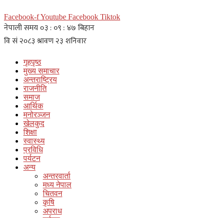
Facebook-f
Youtube
Facebook
Tiktok
गृहपृष्ठ
मुख्य समाचार
अन्तराष्ट्रिय
राजनीति
समाज
आर्थिक
मनोरञ्जन
खेलकुद
शिक्षा
स्वास्थ्य
प्रविधि
पर्यटन
अन्य
अन्तरवार्ता
मध्य नेपाल
चितवन
कृषि
अपराध