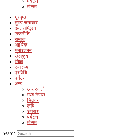
पर्यटन
मौसम
गृहपृष्ठ
मुख्य समाचार
अन्तराष्ट्रिय
राजनीति
समाज
आर्थिक
मनोरञ्जन
खेलकुद
शिक्षा
स्वास्थ्य
प्रविधि
पर्यटन
अन्य
अन्तरवार्ता
मध्य नेपाल
चितवन
कृषि
अपराध
पर्यटन
मौसम
Search