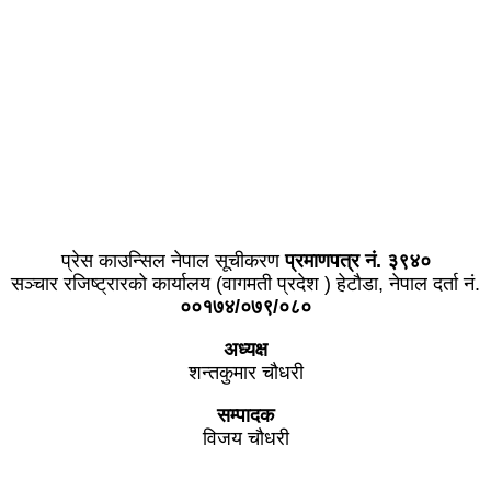
प्राइम ब्रोडकास्टिङ मिडिया प्रा.लिद्धारा संचालित:
सेतो नेपाल
ठेगाना – भरतपुर-२, चितवन
प्रेस काउन्सिल नेपाल सूचीकरण
प्रमाणपत्र नं. ३९४०
सञ्चार रजिष्ट्रारको कार्यालय (वागमती प्रदेश ) हेटौडा, नेपाल दर्ता नं.
००१७४/०७९/०८०
अध्यक्ष
शन्तकुमार चौधरी
सम्पादक
विजय चौधरी