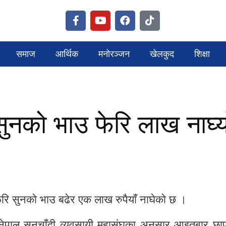
समाज
आर्थिक
मनोरञ्जन
खेलकुद
शिक्षा
सुनको भाउ फेरि लाख नाघ्य
ि सुनको भाउ बढेर एक लाख रुपैयाँ नाघेको छ ।
नेपाल सुनचाँदी व्यवसायी महासंघका अनुसार आइतबार छा