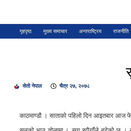
गृहपृष्ठ
मुख्य समाचार
अन्तराष्ट्रिय
राजनीति
सेतो नेपाल
चैत्र २७, २०७८
काठमाण्डौ । साताको पहिलो दिन आइतबार आज फेर
सुनको भाउ तोलामा ८ सय रुपैयाँले बढेको छ । 