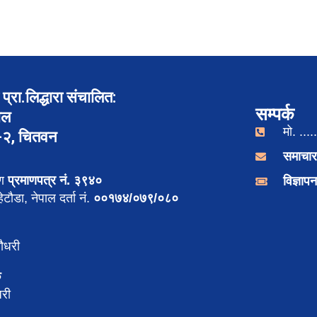
प्रा.लिद्धारा संचालित:
सम्पर्क
ाल
मो. .....
र-२, चितवन
समाचार
रण
प्रमाणपत्र नं. ३९४०
विज्ञा
टौडा, नेपाल दर्ता नं.
००१७४/०७९/०८०
ौधरी
क
री