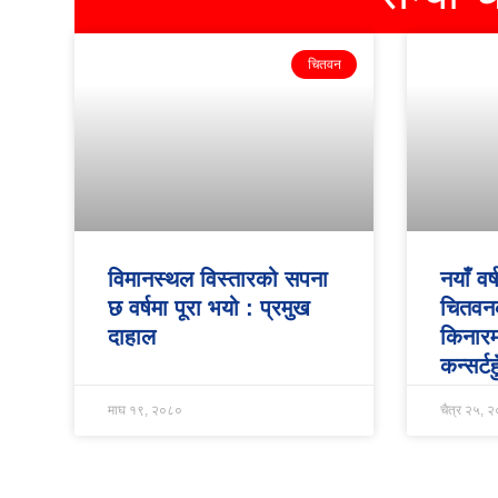
चितवन
विमानस्थल विस्तारको सपना
नयाँ व
छ वर्षमा पूरा भयो : प्रमुख
चितवन
दाहाल
किनारम
कन्सर्टहु
माघ १९, २०८०
चैत्र २५, 