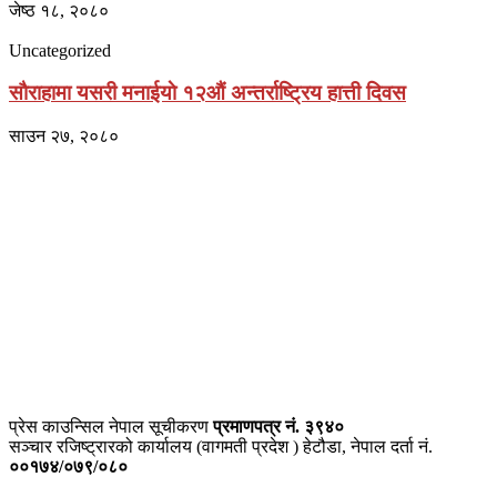
जेष्ठ १८, २०८०
Uncategorized
साैराहामा यसरी मनाईयाे १२औं अन्तर्राष्ट्रिय हात्ती दिवस
साउन २७, २०८०
प्राइम ब्रोडकास्टिङ मिडिया प्रा.लिद्धारा संचालित:
सेतो नेपाल
ठेगाना – भरतपुर-२, चितवन
प्रेस काउन्सिल नेपाल सूचीकरण
प्रमाणपत्र नं. ३९४०
सञ्चार रजिष्ट्रारको कार्यालय (वागमती प्रदेश ) हेटौडा, नेपाल दर्ता नं.
००१७४/०७९/०८०