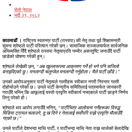
सेतो नेपाल
भदौ २९, २०८२
काठमाडौं ।
राष्ट्रिय स्वतन्त्र पार्टी (रास्वपा) की नेतृ तथा पूर्व शिक्षामन्त्री
सुमना श्रेष्ठले पार्टी परित्याग गरेकी छन्। सामाजिक सञ्जालमार्फत सार्वजनिक
अभिव्यक्ति दिँदै श्रेष्ठले रास्वपा नेतृत्वप्रति गम्भीर असन्तुष्टि जनाउँदै पार्टी
छाडेको घोषणा गरेकी हुन्।
श्रेष्ठले लेखेकी छन्,
“अब खुल्लारूपमा आक्रमण गर्ने हो भने पनि सजिलो
बनाइदिएको छु। मनलाग्दी चलुन्जेल मनलाग्दी गर्नुहोला। मैले पार्टी छाँडे।”
उनको आरोपअनुसार पार्टी नेतृत्वले गल्तीहरू स्वीकार नगरी निरन्तर गल्ती
दोहोर्याउने गरेको छ। उनले पार्टी केन्द्रीय समितिलाई पत्रमार्फत जानकारी
गराउँदै भनिन् कि आफूलाई यस्तो प्रवृत्ति स्वीकार्य नभएकाले पार्टी छाड्ने निर्णय
लिनु परेको हो।
श्रेष्ठले थप आरोप लगाउँदै भनिन्,
“पार्टीभित्र आलोचना गर्नेहरूका विरुद्ध
मिडिया ट्रायल चलाउने, दु:ख दिने र नेतालाई सर्वोपरि राख्ने प्रवृत्ति मौलाउँदै
गएको छ।”
उनले पार्टीले देशभन्दा माथि पार्टी, र पार्टीभन्दा माथि नेता राख्न थालेको बेलादेखि