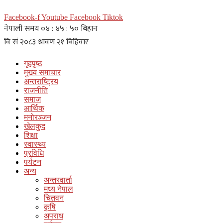
Facebook-f
Youtube
Facebook
Tiktok
गृहपृष्ठ
मुख्य समाचार
अन्तराष्ट्रिय
राजनीति
समाज
आर्थिक
मनोरञ्जन
खेलकुद
शिक्षा
स्वास्थ्य
प्रविधि
पर्यटन
अन्य
अन्तरवार्ता
मध्य नेपाल
चितवन
कृषि
अपराध