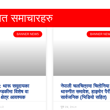
धित समाचारहरु
BANNER NEWS
BANNER NE
ड: थारू समुदायका
नेपाली चलचित्रमा चितोनिया
ण्डकीमा विशेष वा
थारुगीत समावेश, हाइमोर पैर
त क्षेत्र आवश्यक
सार्वजनिक (भिडियो सहित)
०८२
पुस २४, २०८०