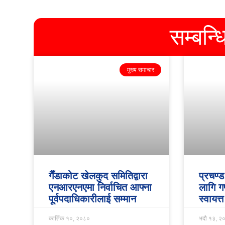
सम्बन्
मुख्य समाचार
गैँडाकोट खेलकुद समितिद्वारा
प्रचण्
एनआरएनएमा निर्वाचित आफ्ना
लागि ग
पूर्वपदाधिकारीलाई सम्मान
स्वायत्
कार्तिक १०, २०८०
भदौ १३, २