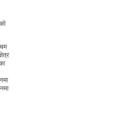
ेको
चिम
ेत्र
का
ानमा
ानमा