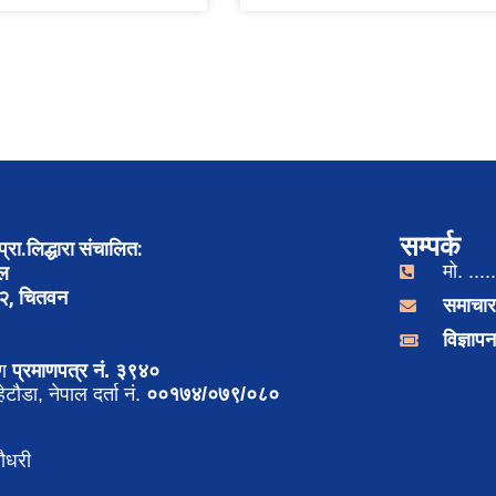
सम्पर्क
्रा.लिद्धारा संचालित:
मो. .....
ाल
-२, चितवन
समाचार
विज्ञा
रण
प्रमाणपत्र नं. ३९४०
टौडा, नेपाल दर्ता नं.
००१७४/०७९/०८०
ौधरी