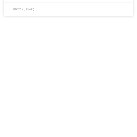
असार ८, २०७९