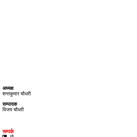
प्राइम ब्रोडकास्टिङ मिडिया प्रा.लिद्धारा संचालित:
सेतो नेपाल
ठेगाना – भरतपुर-२, चितवन
प्रेस काउन्सिल नेपाल सूचीकरण
प्रमाणपत्र नं. ३९४०
सञ्चार रजिष्ट्रारको कार्यालय (वागमती प्रदेश ) हेटौडा, नेपाल दर्ता नं.
००१७४/०७९/०८०
अध्यक्ष
शन्तकुमार चौधरी
सम्पादक
विजय चौधरी
सम्पर्क
मो. .....................