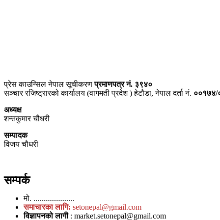
प्राइम ब्रोडकास्टिङ मिडिया प्रा.लिद्धारा संचालित:
सेतो नेपाल
ठेगाना – भरतपुर-२, चितवन
प्रेस काउन्सिल नेपाल सूचीकरण
प्रमाणपत्र नं. ३९४०
सञ्चार रजिष्ट्रारको कार्यालय (वागमती प्रदेश ) हेटौडा, नेपाल दर्ता नं.
००१७४/
अध्यक्ष
शन्तकुमार चौधरी
सम्पादक
विजय चौधरी
सम्पर्क
मो. .....................
समाचारका लागि:
setonepal@gmail.com
विज्ञापनको लागी
: market.setonepal@gmail.com