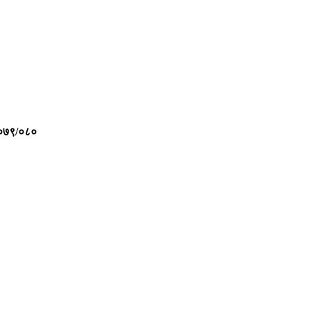
०७९/०८०