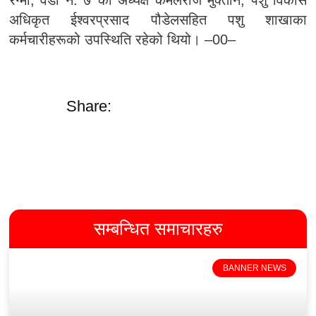
रेग्मी, वडा नं. ७ का अध्यक्ष कमलराज मुक्तान, पशु विकास
अधिकृत ईश्वरप्रसाद पौडेलसहित पशु शाखाका
कर्मचारीहरूको उपस्थिति रहेको थियो। –00–
Share:
सम्बन्धित समाचारहरु
BANNER NEWS