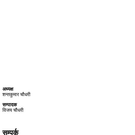
प्राइम ब्रोडकास्टिङ मिडिया प्रा.लिद्धारा संचालित:
सेतो नेपाल
ठेगाना – भरतपुर-२, चितवन
प्रेस काउन्सिल नेपाल सूचीकरण
प्रमाणपत्र नं. ३९४०
सञ्चार रजिष्ट्रारको कार्यालय (वागमती प्रदेश ) हेटौडा, नेपाल दर्ता नं.
००१७४/०७९/०८०
अध्यक्ष
शन्तकुमार चौधरी
सम्पादक
विजय चौधरी
सम्पर्क