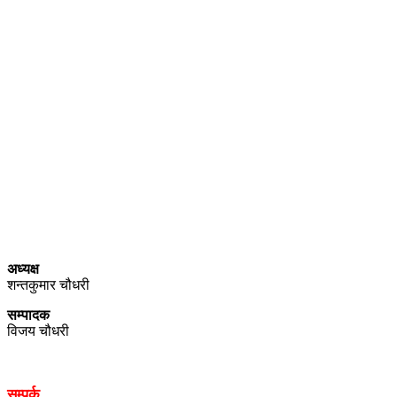
प्राइम ब्रोडकास्टिङ मिडिया प्रा.लिद्धारा संचालित:
सेतो नेपाल
ठेगाना – भरतपुर-२, चितवन
प्रेस काउन्सिल नेपाल सूचीकरण
प्रमाणपत्र नं. ३९४०
सञ्चार रजिष्ट्रारको कार्यालय (वागमती प्रदेश ) हेटौडा, नेपाल दर्ता नं.
००१७४/०७९/०८०
अध्यक्ष
शन्तकुमार चौधरी
सम्पादक
विजय चौधरी
सम्पर्क