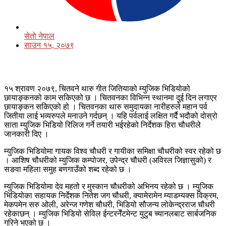
सेतो नेपाल
साउन १५, २०७९
१५ श्रावण २०७९, चितवने थारु गीत जितियाको म्युजिक भिडियोको
छायाङ्कनको काम सकिएको छ । चितवनका विभिन्न स्थानमा दुई दिन लगाएर
छायाङ्कन सकिएको हो । चितवनका थारु समुदायका नारीहरुले महान पर्व
जितीया लाई भव्यरुपले मनाउने गर्दछन् । यहि पर्वलाई लक्षित गर्दै भदौको दोस्रो
साता म्युजिक भिडियो रिलिज गर्ने तयारी भईरहेको निर्देशक हिरा चौधरीले
जानकारी दिए ।
म्युजिक भिडियोमा गायक विश्व चौधरी र गायीका समिक्षा चौधरीको स्वर रहेको छ
। आशिष चौधरीको म्युजिक कम्पोजर, उपेन्द्र चौधरी (अविरल जिज्ञासुको) र
सङवा महिला समुह बणगाउँको शब्द रहेको छ ।
म्युजिक भिडियोमा देव महतो र मुस्कान चौधरीको अभिनय रहेको छ । म्युजिक
भिडियोका सहायक निर्देशक नितेश जग चौधरी, क्यामेरामेन म्याडम्यक्स विक्रम,
मेकपमेन सरु ओली, अरेन्ज गणेश चौधरी, भिडियो सौजन्य लोकेन्द्रराज चौधरी
रहेकाछन् । म्युजिक भिडियो सेविल ईन्टरनेँटमेन्ट युटुब च्यानलबाट सार्बजनिक
गरिने भएको छ ।