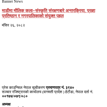
Banner News
माडीमा मौलिक कला–संस्कृति संरक्षणबारे अन्तरक्रिया, प्रज्ञा
प्रतिष्ठान र नगरपालिकाको संयुक्त पहल
मंसिर २६, २०८२
प्राइम ब्रोडकास्टिङ मिडिया प्रा.लिद्धारा संचालित:
सेतो नेपाल
ठेगाना – भरतपुर-२, चितवन
प्रेस काउन्सिल नेपाल सूचीकरण
प्रमाणपत्र नं. ३९४०
सञ्चार रजिष्ट्रारको कार्यालय (वागमती प्रदेश ) हेटौडा, नेपाल दर्ता नं.
००१७४/०७९/०८०
अध्यक्ष