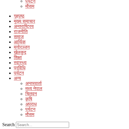
पर्यटन
मौसम
गृहपृष्ठ
मुख्य समाचार
अन्तराष्ट्रिय
राजनीति
समाज
आर्थिक
मनोरञ्जन
खेलकुद
शिक्षा
स्वास्थ्य
प्रविधि
पर्यटन
अन्य
अन्तरवार्ता
मध्य नेपाल
चितवन
कृषि
अपराध
पर्यटन
मौसम
Search