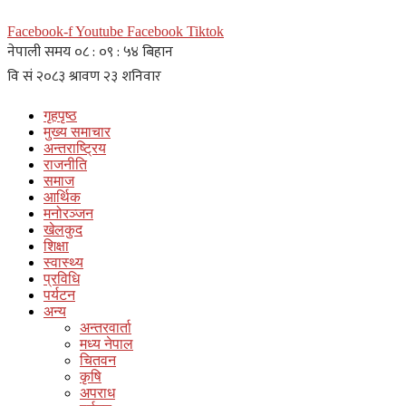
Facebook-f
Youtube
Facebook
Tiktok
गृहपृष्ठ
मुख्य समाचार
अन्तराष्ट्रिय
राजनीति
समाज
आर्थिक
मनोरञ्जन
खेलकुद
शिक्षा
स्वास्थ्य
प्रविधि
पर्यटन
अन्य
अन्तरवार्ता
मध्य नेपाल
चितवन
कृषि
अपराध