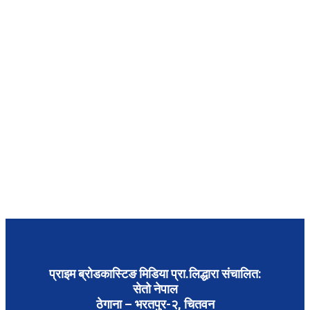
प्राइम ब्रोडकास्टिङ मिडिया प्रा.लिद्धारा संचालित:
सेतो नेपाल
ठेगाना – भरतपुर-२, चितवन