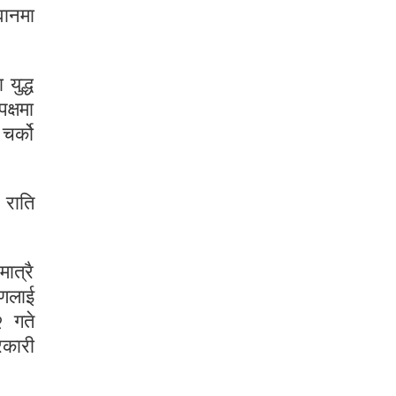
वानमा
युद्ध
क्षमा
चर्को
 राति
ात्रै
णलाई
२ गते
रकारी