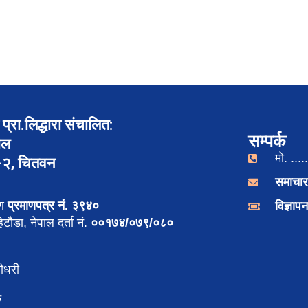
प्रा.लिद्धारा संचालित:
सम्पर्क
ाल
मो. .....
र-२, चितवन
समाचार
रण
प्रमाणपत्र नं. ३९४०
विज्ञा
टौडा, नेपाल दर्ता नं.
००१७४/०७९/०८०
ौधरी
क