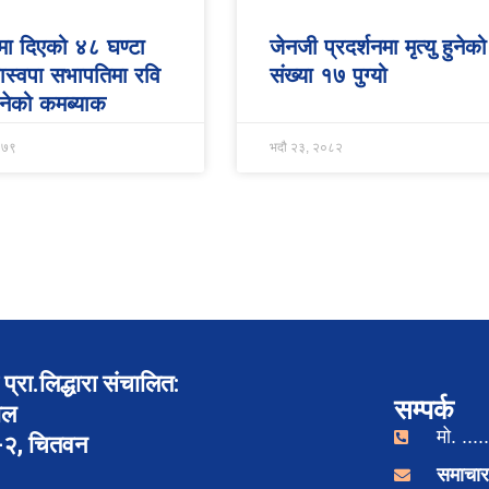
मा दिएको ४८ घण्टा
जेनजी प्रदर्शनमा मृत्यु हुनेको
 रास्वपा सभापतिमा रवि
संख्या १७ पुग्यो
नेको कमब्याक
०७९
भदौ २३, २०८२
प्रा.लिद्धारा संचालित:
सम्पर्क
ाल
मो. .....
र-२, चितवन
समाचार