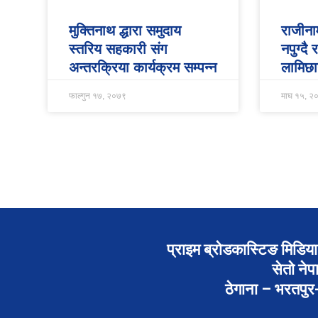
मुक्तिनाथ द्धारा समुदाय
राजीना
स्तरिय सहकारी संग
नपुग्दै
अन्तरक्रिया कार्यक्रम सम्पन्न
लामिछा
फाल्गुन १७, २०७९
माघ १५, २
प्राइम ब्रोडकास्टिङ मिडिया 
सेतो नेप
ठेगाना – भरतपु