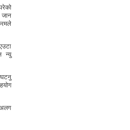
परेको
त जान
्रमले
 एउटा
 न्यु
 घटनु
सहयोग
र अलग