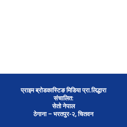
प्राइम ब्रोडकास्टिङ मिडिया प्रा.लिद्धारा
संचालित:
सेतो नेपाल
ठेगाना – भरतपुर-२, चितवन