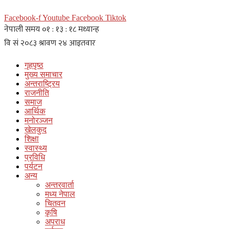
Facebook-f
Youtube
Facebook
Tiktok
गृहपृष्ठ
मुख्य समाचार
अन्तराष्ट्रिय
राजनीति
समाज
आर्थिक
मनोरञ्जन
खेलकुद
शिक्षा
स्वास्थ्य
प्रविधि
पर्यटन
अन्य
अन्तरवार्ता
मध्य नेपाल
चितवन
कृषि
अपराध