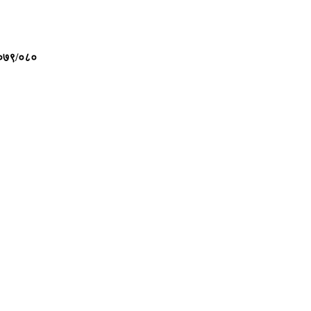
०७९/०८०