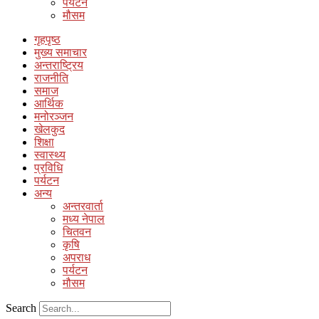
पर्यटन
मौसम
गृहपृष्ठ
मुख्य समाचार
अन्तराष्ट्रिय
राजनीति
समाज
आर्थिक
मनोरञ्जन
खेलकुद
शिक्षा
स्वास्थ्य
प्रविधि
पर्यटन
अन्य
अन्तरवार्ता
मध्य नेपाल
चितवन
कृषि
अपराध
पर्यटन
मौसम
Search