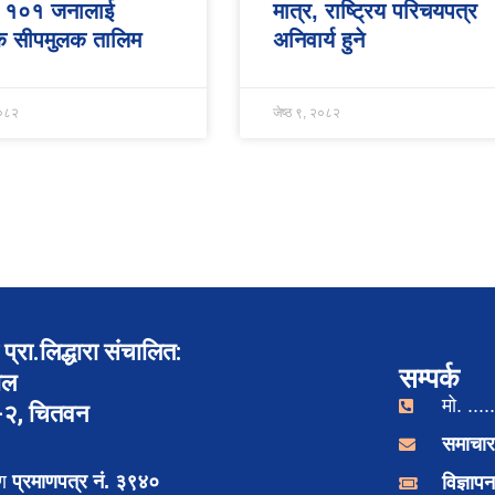
ः १०१ जनालाई
मात्र, राष्ट्रिय परिचयपत्र
्क सीपमुलक तालिम
अनिवार्य हुने
०८२
जेष्ठ ९, २०८२
प्रा.लिद्धारा संचालित:
सम्पर्क
ाल
मो. .....
र-२, चितवन
समाचार
रण
प्रमाणपत्र नं. ३९४०
विज्ञा