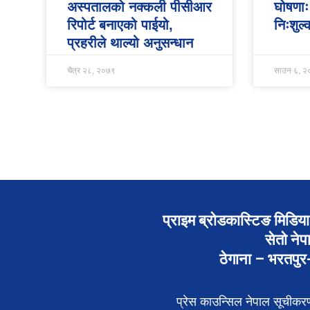
अस्पतालको नक्कली पीसीआर
घोषणा
रिपोर्ट बनाएको पाईयो,
निःशुल
प्रहरीले थाल्यो अनुसन्धान
चैत्र २८, २०७९
साउन ६, २
प्राइम ब्रोडकास्टिङ मिडिया 
सेतो नेप
ठेगाना – भरतपु
प्रेस काउन्सिल नेपाल सूचीक