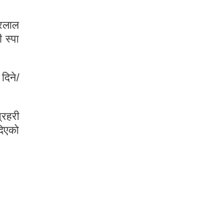
रलाल
 स्पा
दिने/
्रहरी
दिएको