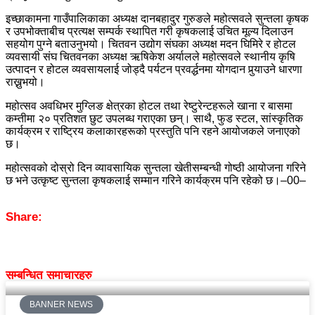
इच्छाकामना गाउँपालिकाका अध्यक्ष दानबहादुर गुरुङले महोत्सवले सुन्तला कृषक
र उपभोक्ताबीच प्रत्यक्ष सम्पर्क स्थापित गरी कृषकलाई उचित मूल्य दिलाउन
सहयोग पुग्ने बताउनुभयो। चितवन उद्योग संघका अध्यक्ष मदन घिमिरे र होटल
व्यवसायी संघ चितवनका अध्यक्ष ऋषिकेश अर्यालले महोत्सवले स्थानीय कृषि
उत्पादन र होटल व्यवसायलाई जोड्दै पर्यटन प्रवर्द्धनमा योगदान पुर्‍याउने धारणा
राख्नुभयो।
महोत्सव अवधिभर मुग्लिङ क्षेत्रका होटल तथा रेष्टुरेन्टहरूले खाना र बासमा
कम्तीमा २० प्रतिशत छुट उपलब्ध गराएका छन्। साथै, फुड स्टल, सांस्कृतिक
कार्यक्रम र राष्ट्रिय कलाकारहरूको प्रस्तुति पनि रहने आयोजकले जनाएको
छ।
महोत्सवको दोस्रो दिन व्यावसायिक सुन्तला खेतीसम्बन्धी गोष्ठी आयोजना गरिने
छ भने उत्कृष्ट सुन्तला कृषकलाई सम्मान गरिने कार्यक्रम पनि रहेको छ।–00–
Share:
सम्बन्धित समाचारहरु
BANNER NEWS