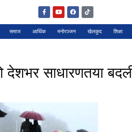
समाज
आर्थिक
मनोरञ्जन
खेलकुद
शिक्षा
सो देशभर साधारणतया बदली