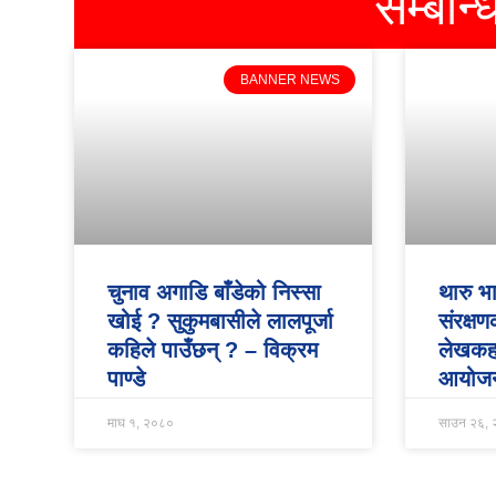
सम्बन्
BANNER NEWS
चुनाव अगाडि बाँडेको निस्सा
थारु भ
खोई ? सुकुमबासीले लालपूर्जा
संरक्ष
कहिले पाउँछन् ? – विक्रम
लेखकह
पाण्डे
आयोज
माघ १, २०८०
साउन २६,