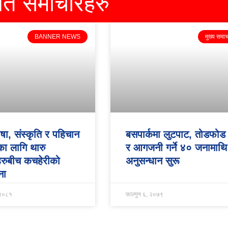
धित समाचारहरु
BANNER NEWS
मुख्य समा
ाषा, संस्कृति र पहिचान
बसपार्कमा लुटपाट, तोडफोड
णका लागि थारु
र आगजनी गर्ने ४० जनामाथि
रुबीच कचहेरीको
अनुसन्धान सुरू
ना
 २०८१
फाल्गुन ६, २०७९