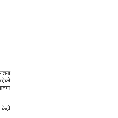
णतया
रहेको
थानमा
 केही