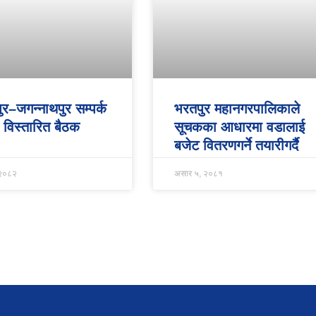
्रपुर–जगन्नाथपुर सम्पर्क
भरतपुर महानगरपालिकाले
 विस्तारित बैठक
सूचकका आधारमा वडालाई
बजेट वितरणगर्ने तयारीगर्दै
 २०८२
असार ५, २०८१