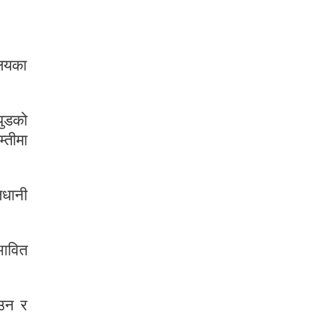
ालयका
युडको
्तीमा
जधानी
भावित
ाउन र