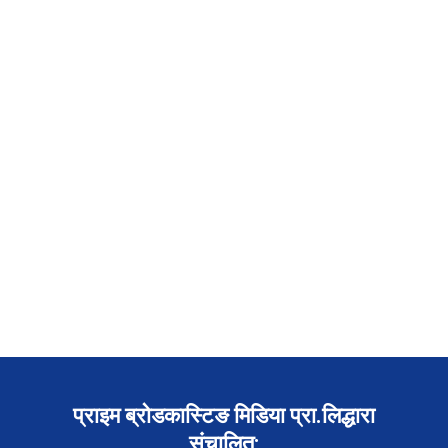
प्राइम ब्रोडकास्टिङ मिडिया प्रा.लिद्धारा
संचालित: