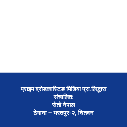
प्राइम ब्रोडकास्टिङ मिडिया प्रा.लिद्धारा
संचालित:
सेतो नेपाल
ठेगाना – भरतपुर-२, चितवन