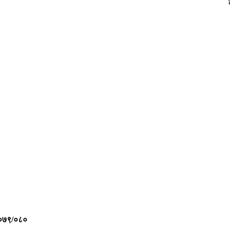
०७९/०८०