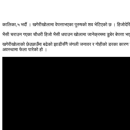
कालिका,५ भदौं । खगेरीखोलामा वेपत्ताभएका पुरुषको शव भेटिएको छ । हिजोदे
भैसी चराउन गएका चौधरी हिजो भैसी धपाउन खोलामा जानेक्रममा डुबेर बेपत्ता भए
खगेरीखोलाको छेउछाउँमा बढेको झाडीसँगै जंगली जनावर र गोहीको डरका कारण रात
अवस्थामा फेला पारेको हो ।