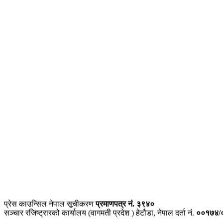
प्राइम ब्रोडकास्टिङ मिडिया प्रा.लिद्धारा संचालित:
सेतो नेपाल
ठेगाना – भरतपुर-२, चितवन
प्रेस काउन्सिल नेपाल सूचीकरण
प्रमाणपत्र नं. ३९४०
सञ्चार रजिष्ट्रारको कार्यालय (वागमती प्रदेश ) हेटौडा, नेपाल दर्ता नं.
००१७४/