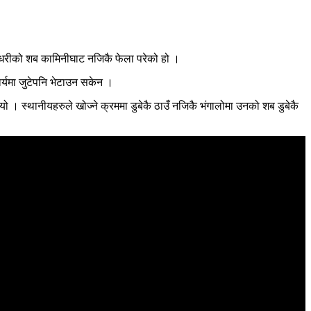
चौधरीको शब कामिनीघाट नजिकै फेला परेको हो ।
र्यमा जुटेपनि भेटाउन सकेन ।
। स्थानीयहरुले खोज्ने क्रममा डुबेकै ठाउँ नजिकै भंगालोमा उनको शब डुबेकै