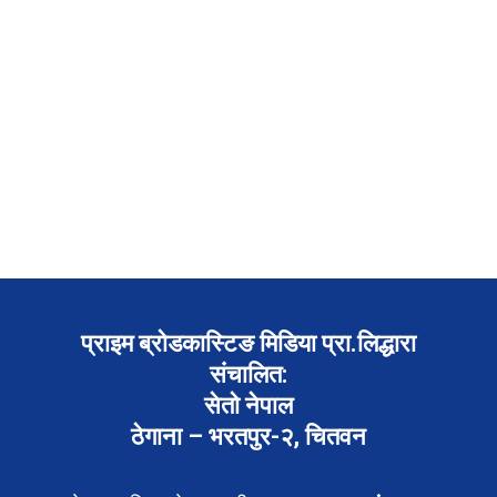
प्राइम ब्रोडकास्टिङ मिडिया प्रा.लिद्धारा
संचालित:
सेतो नेपाल
ठेगाना – भरतपुर-२, चितवन