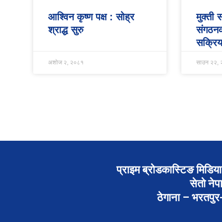
आश्विन कृष्ण पक्ष : सोह्र
मुक्ती
श्राद्ध सुरु
संगठन
सक्रिय
अशोज २, २०८१
साउन २२,
प्राइम ब्रोडकास्टिङ मिडिया 
सेतो नेप
ठेगाना – भरतपु