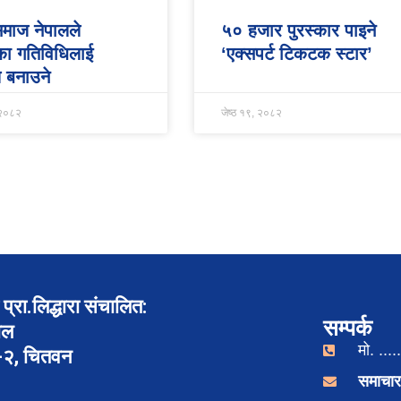
 समाज नेपालले
५० हजार पुरस्कार पाइने
का गतिविधिलाई
‘एक्सपर्ट टिकटक स्टार’
 बनाउने
 २०८२
जेष्ठ १९, २०८२
प्रा.लिद्धारा संचालित:
सम्पर्क
ाल
मो. .....
र-२, चितवन
समाचार