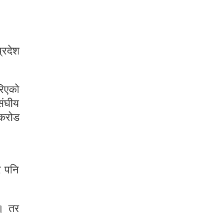
्रदेश
रिएको
ंघीय
 करोड
े पनि
्। तर