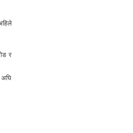
अहिले
रोड र
य अघि