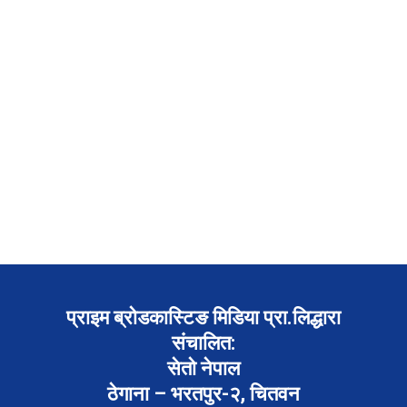
प्राइम ब्रोडकास्टिङ मिडिया प्रा.लिद्धारा
संचालित:
सेतो नेपाल
ठेगाना – भरतपुर-२, चितवन