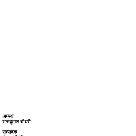
प्राइम ब्रोडकास्टिङ मिडिया प्रा.लिद्धारा संचालित:
सेतो नेपाल
ठेगाना – भरतपुर-२, चितवन
प्रेस काउन्सिल नेपाल सूचीकरण
प्रमाणपत्र नं. ३९४०
सञ्चार रजिष्ट्रारको कार्यालय (वागमती प्रदेश ) हेटौडा, नेपाल दर्ता नं.
००१७४/०७९/०८०
अध्यक्ष
शन्तकुमार चौधरी
सम्पादक