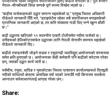
प्रक्रियामा रहेका विद्युतीय सवारीसाधन (इभी) बाढीले बगाएको छ। पुल बगेसँगै
नेपाल–चीनबीचको सिधा सम्पर्क पूर्ण रूपमा विच्छेद भएको छ।
“बाढीमा फसेकाहरूको उद्धार सम्पन्न भइसकेको छ,” प्रमुख जिल्ला अधिकारी
पौडेलले जानकारी दिँदै भने, “ड्राइपोर्टमा रहेका सबै सवारीसाधन बगाइसकेको
प्रारम्भिक जानकारी आएको छ, तर कति संख्यामा गाडी थिए भन्ने खुल्न बाँकी
छ।”
बाढी उद्धारमा खटिएको ११ सदस्यीय प्रहरी टोलीसमेत नदीमा फसेको छ।
उनीहरूको हेलिकोप्टरमार्फत उद्धारका लागि नेपाली सेनासँग समन्वय भइरहेको
पौडेलले जानकारी दिए।
बाढीले स्याफ्रुबेसी जोड्ने सडक र रसुवागढी जलविद्युत् आयोजनाको संरचनामा
समेत क्षति पुर्‍याएको छ। आयोजनाका केही कर्मचारी पनि बाढीको चपेटामा परेका
छन्, जसको उद्धार कार्य जारी छ।
यसैबीच, रसुवा, धादिङ र नुवाकोटका जिल्ला प्रशासन कार्यालयहरूले त्रिशूली
नदीको माथिल्लो क्षेत्रमा अत्यधिक वर्षा भएको जनाउँदै नदी किनारमा सतर्कता
अपनाउन सर्वसाधारणलाई आग्रह गरेका छन्।
Share: