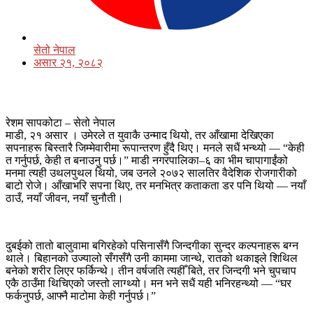
सेतो नेपाल
असार २१, २०८२
रेशम सापकोटा – सेतो नेपाल
माडी, २१ असार । उमेरले त युवाकै उन्माद थियो, तर आँखामा देखिएका
सपनाहरू बिस्तारै जिम्मेवारीमा रूपान्तरण हुँदै थिए। मनले सधैं भन्थ्यो — “केही
त गर्नुपर्छ, केही त बनाउनु पर्छ।” माडी नगरपालिका–६ का भीम चापागाईंको
मनमा त्यही उथलपुथल थियो, जब उनले २०७२ सालतिर वैदेशिक रोजगारीको
बाटो रोजे। आँखाभरि सपना थिए, तर मनभित्र कताकता डर पनि थियो — नयाँ
ठाउँ, नयाँ जीवन, नयाँ चुनौती।
दुबईको तातो बालुवामा बगिरहेको पसिनासँगै जिन्दगीका सुन्दर कल्पनाहरू बग्न
थाले। बिहानको उज्यालो सँगसँगै उनी काममा जान्थे, रातको थकाइले शिथिल
बनेको शरीर लिएर फर्किन्थे। तीन वर्षजति त्यहीँ बिते, तर जिन्दगी भने चुपचाप
एकै ठाउँमा थिचिएको जस्तो लाग्थ्यो। मन भने सधैं यही भनिरहन्थ्यो — “घर
फर्कनुपर्छ, आफ्नै माटोमा केही गर्नुपर्छ।”