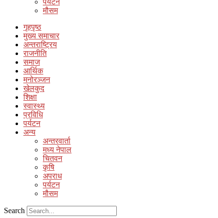
पर्यटन
मौसम
गृहपृष्ठ
मुख्य समाचार
अन्तराष्ट्रिय
राजनीति
समाज
आर्थिक
मनोरञ्जन
खेलकुद
शिक्षा
स्वास्थ्य
प्रविधि
पर्यटन
अन्य
अन्तरवार्ता
मध्य नेपाल
चितवन
कृषि
अपराध
पर्यटन
मौसम
Search