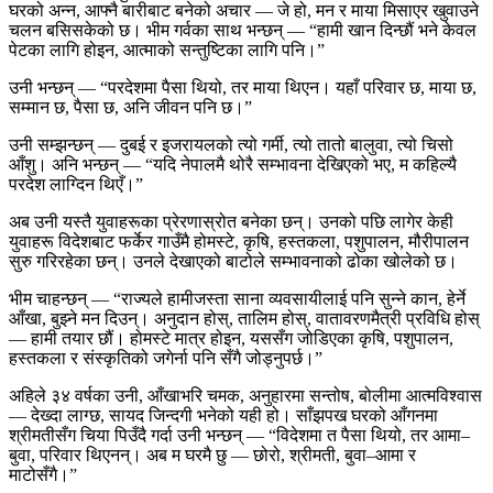
घरको अन्न, आफ्नै बारीबाट बनेको अचार — जे हो, मन र माया मिसाएर खुवाउने
चलन बसिसकेको छ। भीम गर्वका साथ भन्छन् — “हामी खान दिन्छौं भने केवल
पेटका लागि होइन, आत्माको सन्तुष्टिका लागि पनि।”
उनी भन्छन् — “परदेशमा पैसा थियो, तर माया थिएन। यहाँ परिवार छ, माया छ,
सम्मान छ, पैसा छ, अनि जीवन पनि छ।”
उनी सम्झन्छन् — दुबई र इजरायलको त्यो गर्मी, त्यो तातो बालुवा, त्यो चिसो
आँशु। अनि भन्छन् — “यदि नेपालमै थोरै सम्भावना देखिएको भए, म कहिल्यै
परदेश लाग्दिन थिएँ।”
अब उनी यस्तै युवाहरूका प्रेरणास्रोत बनेका छन्। उनको पछि लागेर केही
युवाहरू विदेशबाट फर्केर गाउँमै होमस्टे, कृषि, हस्तकला, पशुपालन, मौरीपालन
सुरु गरिरहेका छन्। उनले देखाएको बाटोले सम्भावनाको ढोका खोलेको छ।
भीम चाहन्छन् — “राज्यले हामीजस्ता साना व्यवसायीलाई पनि सुन्ने कान, हेर्ने
आँखा, बुझ्ने मन दिउन्। अनुदान होस्, तालिम होस्, वातावरणमैत्री प्रविधि होस्
— हामी तयार छौं। होमस्टे मात्र होइन, यससँग जोडिएका कृषि, पशुपालन,
हस्तकला र संस्कृतिको जगेर्ना पनि सँगै जोड्नुपर्छ।”
अहिले ३४ वर्षका उनी, आँखाभरि चमक, अनुहारमा सन्तोष, बोलीमा आत्मविश्वास
— देख्दा लाग्छ, सायद जिन्दगी भनेको यही हो। साँझपख घरको आँगनमा
श्रीमतीसँग चिया पिउँदै गर्दा उनी भन्छन् — “विदेशमा त पैसा थियो, तर आमा–
बुवा, परिवार थिएनन्। अब म घरमै छु — छोरो, श्रीमती, बुवा–आमा र
माटोसँगै।”