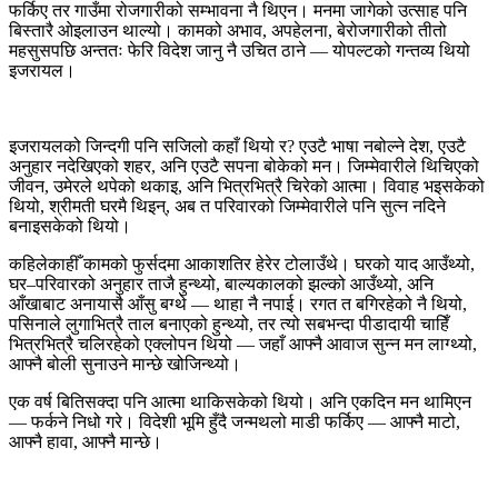
फर्किए तर गाउँमा रोजगारीको सम्भावना नै थिएन। मनमा जागेको उत्साह पनि
बिस्तारै ओइलाउन थाल्यो। कामको अभाव, अपहेलना, बेरोजगारीको तीतो
महसुसपछि अन्ततः फेरि विदेश जानु नै उचित ठाने — योपल्टको गन्तव्य थियो
इजरायल।
इजरायलको जिन्दगी पनि सजिलो कहाँ थियो र? एउटै भाषा नबोल्ने देश, एउटै
अनुहार नदेखिएको शहर, अनि एउटै सपना बोकेको मन। जिम्मेवारीले थिचिएको
जीवन, उमेरले थपेको थकाइ, अनि भित्रभित्रै चिरेको आत्मा। विवाह भइसकेको
थियो, श्रीमती घरमै थिइन्, अब त परिवारको जिम्मेवारीले पनि सुत्न नदिने
बनाइसकेको थियो।
कहिलेकाहीँ कामको फुर्सदमा आकाशतिर हेरेर टोलाउँथे। घरको याद आउँथ्यो,
घर–परिवारको अनुहार ताजै हुन्थ्यो, बाल्यकालको झल्को आउँथ्यो, अनि
आँखाबाट अनायासै आँसु बग्थे — थाहा नै नपाई। रगत त बगिरहेको नै थियो,
पसिनाले लुगाभित्रै ताल बनाएको हुन्थ्यो, तर त्यो सबभन्दा पीडादायी चाहिँ
भित्रभित्रै चलिरहेको एक्लोपन थियो — जहाँ आफ्नै आवाज सुन्न मन लाग्थ्यो,
आफ्नै बोली सुनाउने मान्छे खोजिन्थ्यो।
एक वर्ष बितिसक्दा पनि आत्मा थाकिसकेको थियो। अनि एकदिन मन थामिएन
— फर्कने निधो गरे। विदेशी भूमि हुँदै जन्मथलो माडी फर्किए — आफ्नै माटो,
आफ्नै हावा, आफ्नै मान्छे।