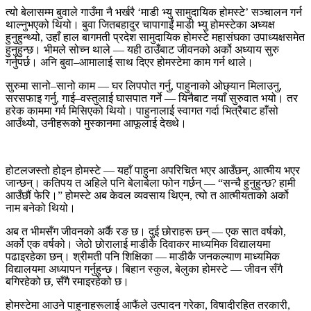
त्यो बेलासम्म बुवाले गाउँमा नै भर्खरै ‘माडी भ्यु सामुदायिक होमस्टे’ सञ्चालन गर्न
थाल्नुभएको थियो। बुवा जितबहादुर चापागाईं माडी भ्यु होमस्टेका अध्यक्ष
हुनुहुन्थ्यो, उहाँ हाल बागमती प्रदेश सामुदायिक होमस्टे महासंघका उपाध्यक्षसमेत
हुनुहुन्छ। भीमले सोच्न थाले — यही ठाउँबाट जीवनको अर्को अध्याय सुरु
गर्नुपर्छ। अनि बुवा–आमालाई साथ दिएर होमस्टेमा काम गर्न थाले।
सुरुमा सानो–सानो काम — घर लिपपोत गर्नु, पाहुनाको ओछ्यान मिलाउनु,
सरसफाइ गर्नु, गाई–वस्तुलाई घासपात गर्ने — यिनैबाट नयाँ सुरुवात भयो। तर
हरेक काममा गर्व मिसिएको थियो। पाहुनालाई स्वागत गर्दा भित्रैबाट हाँसो
आउँथ्यो, उनीहरूको मुस्कानमा आफूलाई देख्थे।
होटलजस्तो होइन होमस्टे — यहाँ पाहुना अपरिचित भएर आउँछन्, आत्मीय भएर
जान्छन्। कतिपय त अहिले पनि बेलाबेला फोन गर्छन् — “सन्चै हुनुहुन्छ? हामी
आउँछौं फेरि।” होमस्टे अब केवल व्यवसाय थिएन, त्यो त आत्मीयताको अर्को
नाम बनेको थियो।
अब त भीमसँग जीवनको अर्कै रङ छ। दुई छोराहरू छन् — एक सात वर्षको,
अर्को एक वर्षको। जेठो छोरालाई माडीकै दिवाकर माध्यमिक विद्यालयमा
पढाइरहेका छन्। श्रीमती पनि शिक्षिका — माडीकै जनकल्याण माध्यमिक
विद्यालयमा अध्यापन गर्नुहुन्छ। बिहान स्कुल, बेलुका होमस्टे — जीवन सँगै
बगिरहेको छ, सँगै रमाइरहेको छ।
होमस्टेमा आउने पाहुनाहरूलाई आफैंले उत्पादन गरेका, विषादीरहित तरकारी,