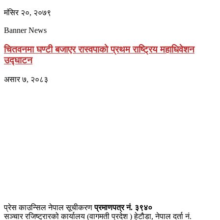
मंसिर २०, २०७९
Banner News
चितवनमा घण्टी बजाएर रास्वपाको प्रथम राष्ट्रिय महाधिवेशन
उद्घाटन
असार ७, २०८३
प्राइम ब्रोडकास्टिङ मिडिया प्रा.लिद्धारा संचालित:
सेतो नेपाल
ठेगाना – भरतपुर-२, चितवन
प्रेस काउन्सिल नेपाल सूचीकरण
प्रमाणपत्र नं. ३९४०
सञ्चार रजिष्ट्रारको कार्यालय (वागमती प्रदेश ) हेटौडा, नेपाल दर्ता नं.