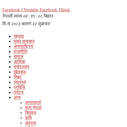
Facebook-f
Youtube
Facebook
Tiktok
गृहपृष्ठ
मुख्य समाचार
अन्तराष्ट्रिय
राजनीति
समाज
आर्थिक
मनोरञ्जन
खेलकुद
शिक्षा
स्वास्थ्य
प्रविधि
पर्यटन
अन्य
अन्तरवार्ता
मध्य नेपाल
चितवन
कृषि
अपराध