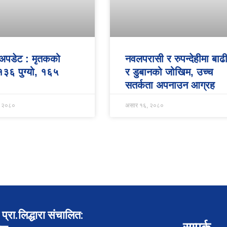
 अपडेट : मृतकको
नवलपरासी र रुपन्देहीमा बाढ
 १३६ पुग्यो, १६५
र डुबानको जोखिम, उच्च
सतर्कता अपनाउन आग्रह
, २०८०
असार १६, २०८०
प्रा.लिद्धारा संचालित:
सम्पर्क