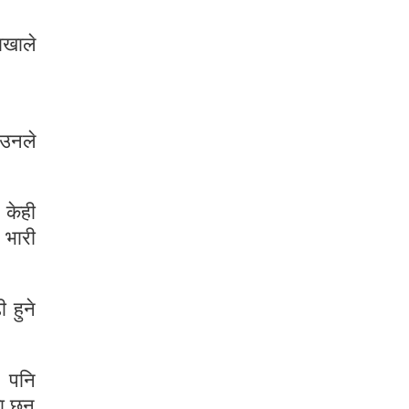
ाखाले
 उनले
 केही
 भारी
 हुने
े पनि
ा छन्