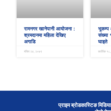
रामनगर खानेपानी आयोजना :
भूकम्प
श्रमदानमा महिला देखिए
संख्या
अगाडि
घाइते
मंसिर २४, २०७९
कार्तिक १८
प्राइम ब्रोडकास्टिङ मिडिया 