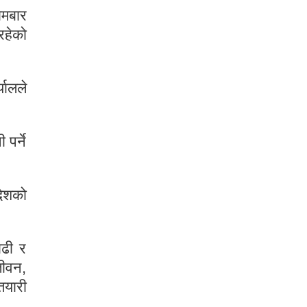
ोमबार
रहेको
यालले
 पर्ने
देशको
ाढी र
जीवन,
तयारी