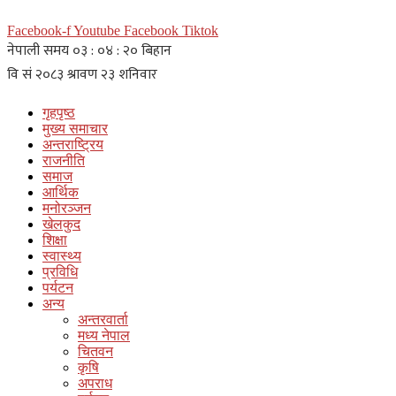
Facebook-f
Youtube
Facebook
Tiktok
गृहपृष्ठ
मुख्य समाचार
अन्तराष्ट्रिय
राजनीति
समाज
आर्थिक
मनोरञ्जन
खेलकुद
शिक्षा
स्वास्थ्य
प्रविधि
पर्यटन
अन्य
अन्तरवार्ता
मध्य नेपाल
चितवन
कृषि
अपराध