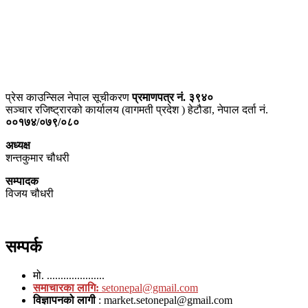
प्राइम ब्रोडकास्टिङ मिडिया प्रा.लिद्धारा संचालित:
सेतो नेपाल
ठेगाना – भरतपुर-२, चितवन
प्रेस काउन्सिल नेपाल सूचीकरण
प्रमाणपत्र नं. ३९४०
सञ्चार रजिष्ट्रारको कार्यालय (वागमती प्रदेश ) हेटौडा, नेपाल दर्ता नं.
००१७४/०७९/०८०
अध्यक्ष
शन्तकुमार चौधरी
सम्पादक
विजय चौधरी
सम्पर्क
मो. .....................
समाचारका लागि:
setonepal@gmail.com
विज्ञापनको लागी
: market.setonepal@gmail.com