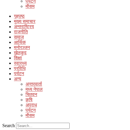
पर्यटन
मौसम
गृहपृष्ठ
मुख्य समाचार
अन्तराष्ट्रिय
राजनीति
समाज
आर्थिक
मनोरञ्जन
खेलकुद
शिक्षा
स्वास्थ्य
प्रविधि
पर्यटन
अन्य
अन्तरवार्ता
मध्य नेपाल
चितवन
कृषि
अपराध
पर्यटन
मौसम
Search