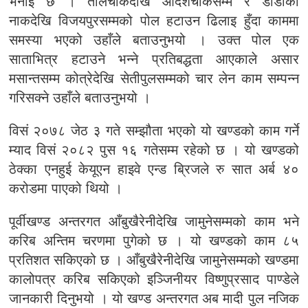
भनाइ छ । तालचोकदेखि आदर्शचोकसम्म र डाँडाको
नाकदेखि विजयपुरसम्मको पोल हटाउन ढिलाइ हुँदा काममा
समस्या भएको उहाँले बताउनुभयो । उक्त पोल एक
साताभित्र हटाउने भन्ने प्रतिबद्धता आएकाले असार
मसान्तसम्म कोत्रेदेखि सेतीपुलसम्मको चार लेन काम सम्पन्न
गरिसक्ने उहाँले बताउनुभयो ।
विसं २०७८ जेठ ३ गते सम्झौता भएको यो खण्डको काम गर्ने
म्याद विसं २०८२ पुस १६ गतेसम्म रहेको छ । यो खण्डको
ठेक्का एनहुई केयूएन हाइवे एन्ड ब्रिजले रु सात अर्ब ४०
करोडमा पाएको थियो ।
पूर्वीखण्ड अन्तरगत आँबुखैरेनीदेखि जामुनेसम्मको काम भने
करिब अन्तिम चरणमा पुगेको छ । यो खण्डको काम ८५
प्रतिशत सकिएको छ । आँबुखैरेनीदेखि जामुनेसम्मको खण्डमा
कालोपत्र करिब सकिएको इञ्जिनीयर विष्णुप्रसाद पाण्डेले
जानकारी दिनुभयो । यो खण्ड अन्तरगत अब मादी पुल नजिक