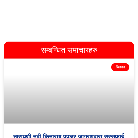
सम्बन्धित समाचारहरु
चितवन
नारायणी नदी किनारमा पपुलर जागरणद्वारा सरसफाई