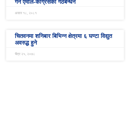
गर्न एमाले-कांग्रेसको गठबन्धन
असार १८, २०८१
चितवनमा शनिबार बिभिन्न क्षेत्रमा ६ घण्टा विद्युत
अवरुद्ध हुने
चैत्र २५, २०७८