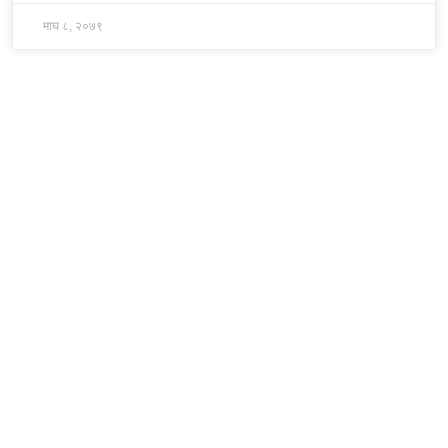
माघ ८, २०७९