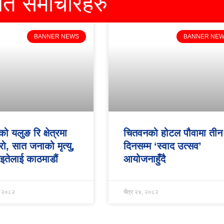
धित समाचारहरु
BANNER NEWS
BANNER NE
ो यलुङ रि क्षेत्रमा
चितवनको होटल पौवामा तीन
रो, सात जनाको मृत्यु,
दिनसम्म ‘स्वाद उत्सव’
तेलाई काठमाडौं
आयोजनाहुँदै
, २०८२
चैत्र २४, २०८२