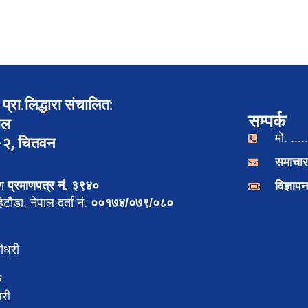
प्रा.लिद्धारा संचालित:
सम्पर्क
ाल
मो. .....
र-२, चितवन
समाचार
रण
प्रमाणपत्र नं. ३९४०
विज्ञा
टौडा, नेपाल दर्ता नं.
००१७४/०७९/०८०
ौधरी
क
री