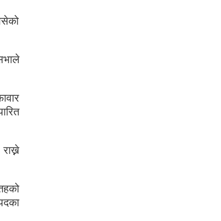
बसेको
सभाले
फावार
पारित
ाख्ने
 तहको
 पदका