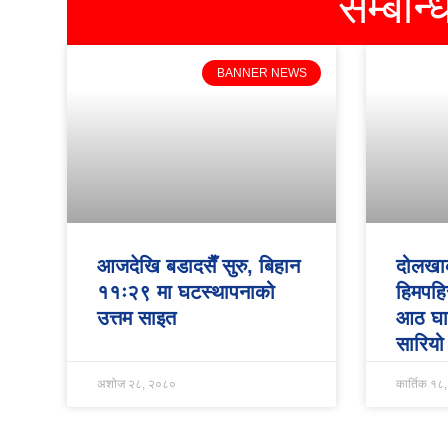
सम्बन्
BANNER NEWS
आजदेखि बडादसैँ सुरु, बिहान
दोलखाक
११ः२९ मा घटस्थापनाको
हिमपहि
उत्तम साइत
आठ घाइ
सारियो
अशोज २८, २०८०
कार्तिक १८