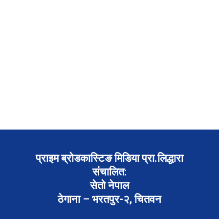
प्राइम ब्रोडकास्टिङ मिडिया प्रा.लिद्धारा
संचालित:
सेतो नेपाल
ठेगाना – भरतपुर-२, चितवन