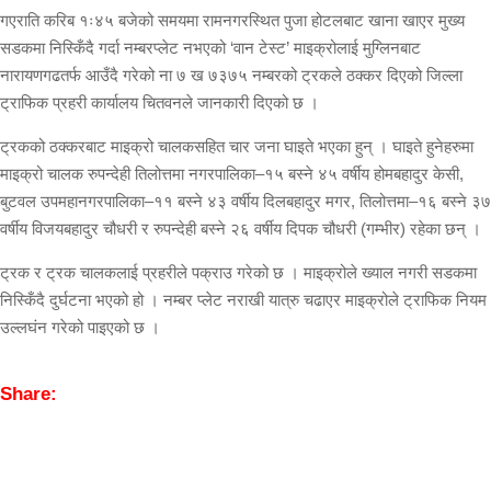
गएराति करिब १ः४५ बजेको समयमा रामनगरस्थित पुजा होटलबाट खाना खाएर मुख्य
सडकमा निस्किँदै गर्दा नम्बरप्लेट नभएको ‘वान टेस्ट’ माइक्रोलाई मुग्लिनबाट
नारायणगढतर्फ आउँदै गरेको ना ७ ख ७३७५ नम्बरको ट्रकले ठक्कर दिएको जिल्ला
ट्राफिक प्रहरी कार्यालय चितवनले जानकारी दिएको छ ।
ट्रकको ठक्करबाट माइक्रो चालकसहित चार जना घाइते भएका हुन् । घाइते हुनेहरुमा
माइक्रो चालक रुपन्देही तिलोत्तमा नगरपालिका–१५ बस्ने ४५ वर्षीय होमबहादुर केसी,
बुटवल उपमहानगरपालिका–११ बस्ने ४३ वर्षीय दिलबहादुर मगर, तिलोत्तमा–१६ बस्ने ३७
वर्षीय विजयबहादुर चौधरी र रुपन्देही बस्ने २६ वर्षीय दिपक चौधरी (गम्भीर) रहेका छन् ।
ट्रक र ट्रक चालकलाई प्रहरीले पक्राउ गरेको छ । माइक्रोले ख्याल नगरी सडकमा
निस्किँदै दुर्घटना भएको हो । नम्बर प्लेट नराखी यात्रु चढाएर माइक्रोले ट्राफिक नियम
उल्लघंन गरेको पाइएको छ ।
Share: