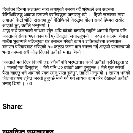
हिजोका दिनमा सडकमा नारा लगाएको स्मरण गर्दै श्रेष्ठले अब सदनमा
बेतिथिविरुद्ध आवाज उठाउने प्रतिवद्धता जनाउनुभयो । ‘हिजो सडकमा नारा
लगाउने केटो भोलि संसदमा हुने बेतिथिको विरुद्धमा बोल्न सक्ने हिम्मत राखेर
आएको छुु’, उहाँले भन्नुभयो ।
आफू सधैं जनताको साथमा रहेर अघि बढेको बताउँदै उहाँले आगामी दिनमा पनि
जनताको सेवक भएर काम गर्ने प्रतिवद्धता जनाउनुभयो । २०७२ सालमा चेपाङ
गाउँमा भुकम्पले भत्किएका घर बनाउन गरेको काम र शक्तिखोरमा अस्पताल
बनाउन परिवारबाट गरिएको १० कट्ठा जग्गा दान स्मरण गर्दै आफूले प्रचारबाजी
भन्दा काममा सधैं जोड दिएको उहाँको भनाइ थियो ।
जनताले मत दिएर विजयी एक रुपैयाँ पनि भ्रष्टाचार नगर्ने उहाँको प्रतिवद्धता छ
। ‘मलाई मत दिनुहोस् । मेरो पनि ७२ वर्षको आमा हुनुहुन्छ । मैले एक रुपैयाँ
पैसा खाएछु भने आमाको रगत खानु सरह हुनेछु’, उहाँले भन्नुभयो । सांसद भनेको
जीतनारायण श्रेष्ठ जस्तो हुनुपर्छ भन्ने गर्व गर्न लायक काम गरेर देखाउने उहाँको
भनाइ थियो ।–00–
Share:
सम्बन्धित समाचारहरु