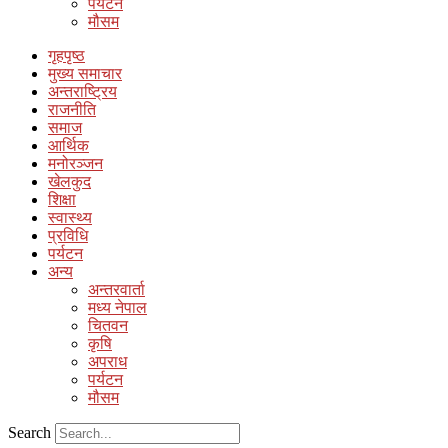
पर्यटन
मौसम
गृहपृष्ठ
मुख्य समाचार
अन्तराष्ट्रिय
राजनीति
समाज
आर्थिक
मनोरञ्जन
खेलकुद
शिक्षा
स्वास्थ्य
प्रविधि
पर्यटन
अन्य
अन्तरवार्ता
मध्य नेपाल
चितवन
कृषि
अपराध
पर्यटन
मौसम
Search