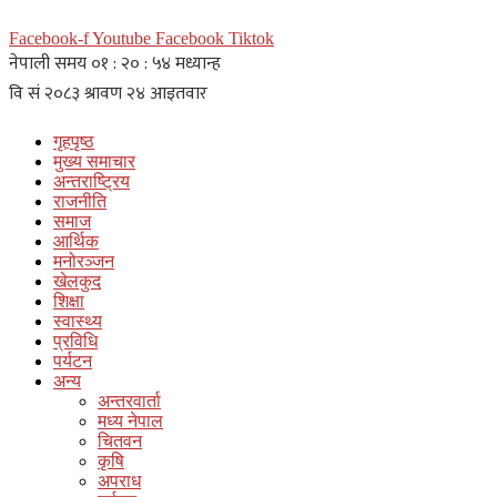
Facebook-f
Youtube
Facebook
Tiktok
गृहपृष्ठ
मुख्य समाचार
अन्तराष्ट्रिय
राजनीति
समाज
आर्थिक
मनोरञ्जन
खेलकुद
शिक्षा
स्वास्थ्य
प्रविधि
पर्यटन
अन्य
अन्तरवार्ता
मध्य नेपाल
चितवन
कृषि
अपराध