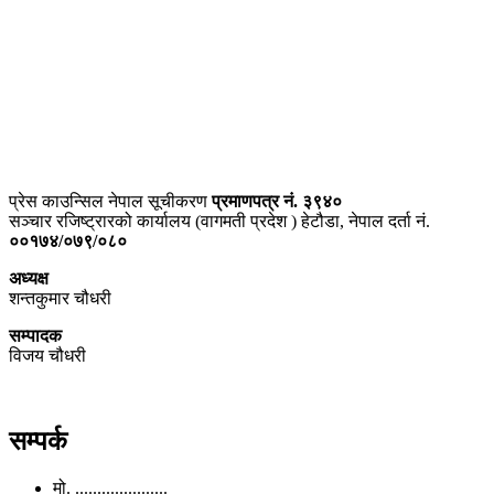
प्राइम ब्रोडकास्टिङ मिडिया प्रा.लिद्धारा संचालित:
सेतो नेपाल
ठेगाना – भरतपुर-२, चितवन
प्रेस काउन्सिल नेपाल सूचीकरण
प्रमाणपत्र नं. ३९४०
सञ्चार रजिष्ट्रारको कार्यालय (वागमती प्रदेश ) हेटौडा, नेपाल दर्ता नं.
००१७४/०७९/०८०
अध्यक्ष
शन्तकुमार चौधरी
सम्पादक
विजय चौधरी
सम्पर्क
मो. .....................