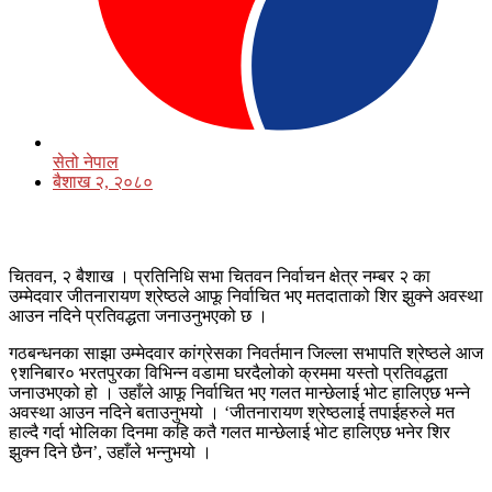
सेतो नेपाल
बैशाख २, २०८०
चितवन, २ बैशाख । प्रतिनिधि सभा चितवन निर्वाचन क्षेत्र नम्बर २ का
उम्मेदवार जीतनारायण श्रेष्ठले आफू निर्वाचित भए मतदाताको शिर झुक्ने अवस्था
आउन नदिने प्रतिवद्धता जनाउनुभएको छ ।
गठबन्धनका साझा उम्मेदवार कांग्रेसका निवर्तमान जिल्ला सभापति श्रेष्ठले आज
९शनिबार० भरतपुरका विभिन्न वडामा घरदैलोको क्रममा यस्तो प्रतिवद्धता
जनाउभएको हो । उहाँले आफू निर्वाचित भए गलत मान्छेलाई भोट हालिएछ भन्ने
अवस्था आउन नदिने बताउनुभयो । ‘जीतनारायण श्रेष्ठलाई तपाईहरुले मत
हाल्दै गर्दा भोलिका दिनमा कहि कतै गलत मान्छेलाई भोट हालिएछ भनेर शिर
झुक्न दिने छैन’, उहाँले भन्नुभयो ।