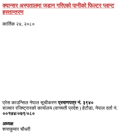
क्यान्सर अस्पतालमा जडान गरिएको पानीको फिल्टर प्लान्ट
हस्तान्तरण
कार्तिक २४, २०८०
प्राइम ब्रोडकास्टिङ मिडिया प्रा.लिद्धारा संचालित:
सेतो नेपाल
ठेगाना – भरतपुर-२, चितवन
प्रेस काउन्सिल नेपाल सूचीकरण
प्रमाणपत्र नं. ३९४०
सञ्चार रजिष्ट्रारको कार्यालय (वागमती प्रदेश ) हेटौडा, नेपाल दर्ता नं.
००१७४/०७९/०८०
अध्यक्ष
शन्तकुमार चौधरी