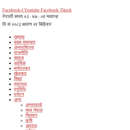
Facebook-f
Youtube
Facebook
Tiktok
गृहपृष्ठ
मुख्य समाचार
अन्तराष्ट्रिय
राजनीति
समाज
आर्थिक
मनोरञ्जन
खेलकुद
शिक्षा
स्वास्थ्य
प्रविधि
पर्यटन
अन्य
अन्तरवार्ता
मध्य नेपाल
चितवन
कृषि
अपराध