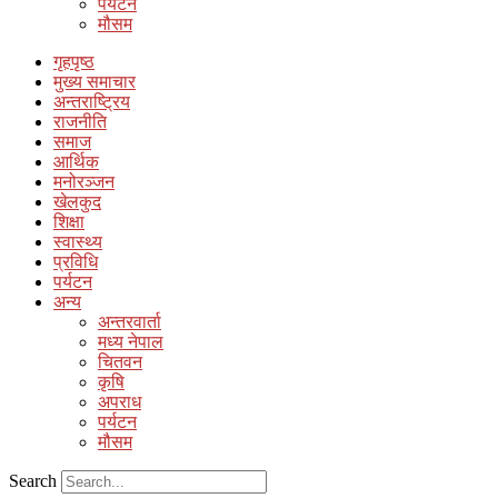
पर्यटन
मौसम
गृहपृष्ठ
मुख्य समाचार
अन्तराष्ट्रिय
राजनीति
समाज
आर्थिक
मनोरञ्जन
खेलकुद
शिक्षा
स्वास्थ्य
प्रविधि
पर्यटन
अन्य
अन्तरवार्ता
मध्य नेपाल
चितवन
कृषि
अपराध
पर्यटन
मौसम
Search