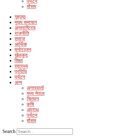
पर्यटन
मौसम
गृहपृष्ठ
मुख्य समाचार
अन्तराष्ट्रिय
राजनीति
समाज
आर्थिक
मनोरञ्जन
खेलकुद
शिक्षा
स्वास्थ्य
प्रविधि
पर्यटन
अन्य
अन्तरवार्ता
मध्य नेपाल
चितवन
कृषि
अपराध
पर्यटन
मौसम
Search