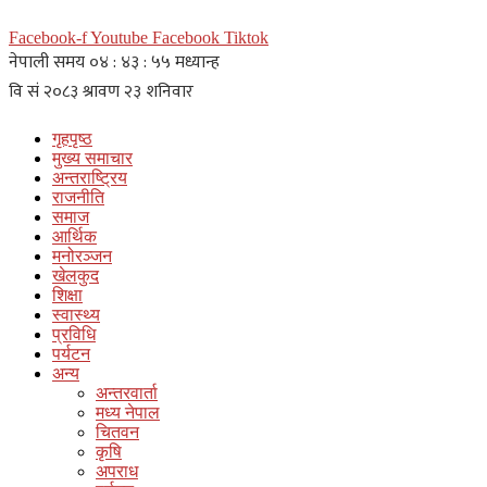
Facebook-f
Youtube
Facebook
Tiktok
गृहपृष्ठ
मुख्य समाचार
अन्तराष्ट्रिय
राजनीति
समाज
आर्थिक
मनोरञ्जन
खेलकुद
शिक्षा
स्वास्थ्य
प्रविधि
पर्यटन
अन्य
अन्तरवार्ता
मध्य नेपाल
चितवन
कृषि
अपराध