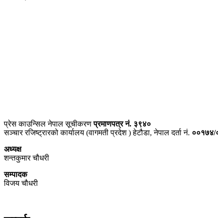
प्राइम ब्रोडकास्टिङ मिडिया प्रा.लिद्धारा संचालित:
सेतो नेपाल
ठेगाना – भरतपुर-२, चितवन
प्रेस काउन्सिल नेपाल सूचीकरण
प्रमाणपत्र नं. ३९४०
सञ्चार रजिष्ट्रारको कार्यालय (वागमती प्रदेश ) हेटौडा, नेपाल दर्ता नं.
००१७४/
अध्यक्ष
शन्तकुमार चौधरी
सम्पादक
विजय चौधरी