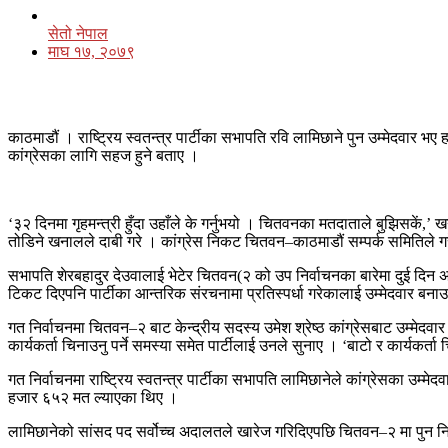
सेतो नेपाल
माघ १७, २०७९
काठमाडौं । राष्ट्रिय स्वतन्त्र पार्टीका सभापति रवि लामिछाने पुन उम्मेदवार 
कांग्रेसका लागि सहज हुने बताए ।
‘३२ दिनमा गृहमन्त्री हुँदा उहाँले के गर्नुभयो । चितवनका मतदाताले बुझिसकें,
तोडिने खनालले दाबी गरे । कांग्रेस निकट चितवन–काठमाडौं सम्पर्क समितिले गरे
सभापति शेरबहादुर देउवालाई भेटेर चितवन(२ को उप निर्वाचनका बारेमा दुई दिन 
टिकट दिएपनि पार्टीका आन्तरिक संरचनामा प्रतिस्पर्धा गरेकालाई उम्मेदवार 
गत निर्वाचनमा चितवन–२ बाट केन्द्रीय सदस्य उमेश श्रेष्ठ कांग्रेसबाट उम्मेदवार
कार्यकर्ता चिनाउनु पर्ने समस्या समेत पार्टीलाई उनले सुनाए । ‘बाटो र कार्यकर्
गत निर्वाचनमा राष्ट्रिय स्वतन्त्र पार्टीका सभापति लामिछानेले कांग्रेसका उम्
हजार ६५२ मत ल्याएका थिए ।
लामिछानेको सांसद पद सर्वोच्च अदालतले खारेज गरिदिएपछि चितवन–२ मा पुन नि