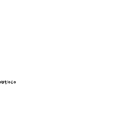
०७९/०८०