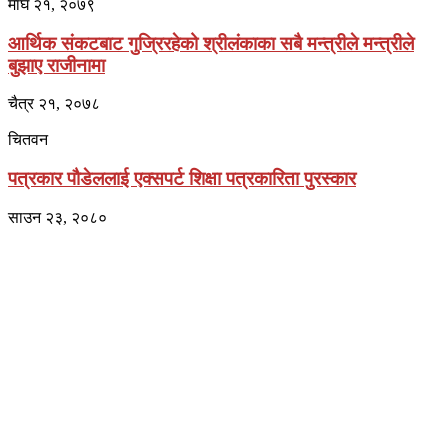
माघ २१, २०७९
आर्थिक संकटबाट गुज्रिरहेको श्रीलंकाका सबै मन्त्रीले मन्त्रीले
बुझाए राजीनामा
चैत्र २१, २०७८
चितवन
पत्रकार पौडेललाई एक्सपर्ट शिक्षा पत्रकारिता पुरस्कार
साउन २३, २०८०
प्राइम ब्रोडकास्टिङ मिडिया प्रा.लिद्धारा संचालित:
सेतो नेपाल
ठेगाना – भरतपुर-२, चितवन