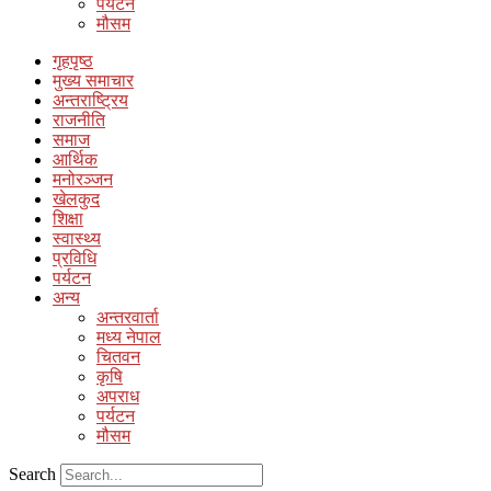
पर्यटन
मौसम
गृहपृष्ठ
मुख्य समाचार
अन्तराष्ट्रिय
राजनीति
समाज
आर्थिक
मनोरञ्जन
खेलकुद
शिक्षा
स्वास्थ्य
प्रविधि
पर्यटन
अन्य
अन्तरवार्ता
मध्य नेपाल
चितवन
कृषि
अपराध
पर्यटन
मौसम
Search