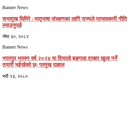
Banner News
सभामुख घिमिरे : मातृभाषा संरक्षणका लागि राज्यले प्रभावकारी नीति
ल्याउनुपर्छ
जेष्ठ ३०, २०८२
Banner News
भरतपुर भ्रमण वर्ष २०२४ मा दियालो बङ्गला दरबार खुला गर्ने
तयारी भईरहेको छः प्रमुख दाहाल
भदौ २३, २०८०
प्राइम ब्रोडकास्टिङ मिडिया प्रा.लिद्धारा संचालित:
सेतो नेपाल