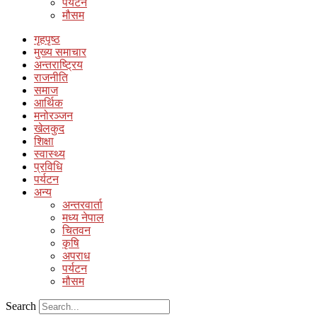
पर्यटन
मौसम
गृहपृष्ठ
मुख्य समाचार
अन्तराष्ट्रिय
राजनीति
समाज
आर्थिक
मनोरञ्जन
खेलकुद
शिक्षा
स्वास्थ्य
प्रविधि
पर्यटन
अन्य
अन्तरवार्ता
मध्य नेपाल
चितवन
कृषि
अपराध
पर्यटन
मौसम
Search