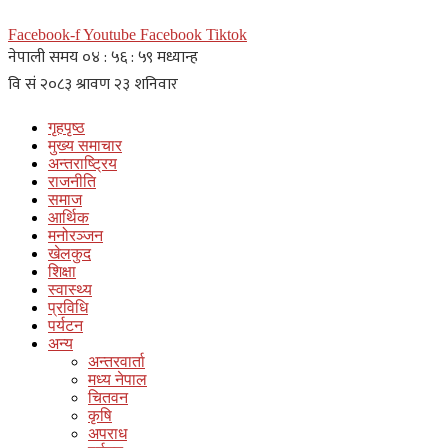
Facebook-f
Youtube
Facebook
Tiktok
गृहपृष्ठ
मुख्य समाचार
अन्तराष्ट्रिय
राजनीति
समाज
आर्थिक
मनोरञ्जन
खेलकुद
शिक्षा
स्वास्थ्य
प्रविधि
पर्यटन
अन्य
अन्तरवार्ता
मध्य नेपाल
चितवन
कृषि
अपराध