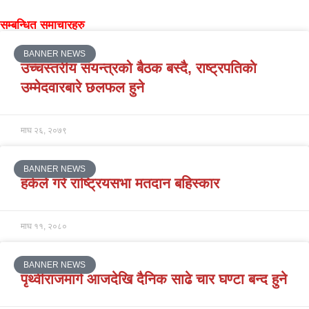
सम्बन्धित समाचारहरु
BANNER NEWS
उच्चस्तरीय संयन्त्रको बैठक बस्दै, राष्ट्रपतिकाे
उम्मेदवारबारे छलफल हुने
माघ २६, २०७९
BANNER NEWS
हर्कले गरे राष्ट्रियसभा मतदान बहिस्कार
माघ ११, २०८०
BANNER NEWS
पृथ्वीराजमार्ग आजदेखि दैनिक साढे चार घण्टा बन्द हुने