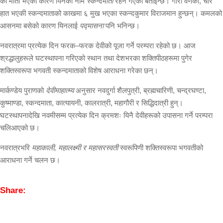
की माता भएकी कारण यिनको नाम
स्कन्दमाता
रहन गएको बताइन्छ। गोरो वर्णकी, चार
हात भएकी स्कन्दमाताको काखमा ६ मुख भएका स्कन्दकुमार विराजमान हुन्छन्। कमलको
आसनमा बसेको कारण यिनलाई
पद्मासना
पनि भनिन्छ।
नवरात्रमा प्रत्येक दिन फरक–फरक देवीको पूजा गर्ने परम्परा रहेको छ। आज
श्रद्धालुहरूले घटस्थापना गरिएको स्थान तथा देशभरका शक्तिपीठहरूमा पुगेर
शक्तिस्वरूपा भगवती स्कन्दमाताको विशेष आराधना गरेका छन्।
मार्कण्डेय पुराणको
देवीमाहात्म्य
अनुसार नवदुर्गा शैलपुत्री, ब्रह्मचारिणी, चन्द्रघण्टा,
कुष्माण्डा, स्कन्दमाता, कात्यायनी, कालरात्री, महागौरी र सिद्धिदात्री हुन्।
घटस्थापनादेखि नवमीसम्म प्रत्येक दिन क्रमशः यिनै देवीहरूको उपासना गर्ने परम्परा
चलिआएको छ।
नवरात्रभरि
महाकाली, महालक्ष्मी र महासरस्वती
स्वरूपिणी शक्तिस्वरूपा भगवतीको
आराधना गर्ने चलन छ।
Share: