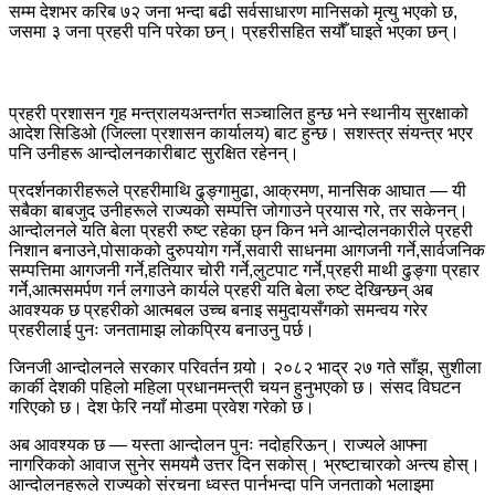
सम्म देशभर करिब ७२ जना भन्दा बढी सर्वसाधारण मानिसको मृत्यु भएको छ,
जसमा ३ जना प्रहरी पनि परेका छन्। प्रहरीसहित सयौँ घाइते भएका छन्।
प्रहरी प्रशासन गृह मन्त्रालयअन्तर्गत सञ्चालित हुन्छ भने स्थानीय सुरक्षाको
आदेश सिडिओ (जिल्ला प्रशासन कार्यालय) बाट हुन्छ। सशस्त्र संयन्त्र भएर
पनि उनीहरू आन्दोलनकारीबाट सुरक्षित रहेनन्।
प्रदर्शनकारीहरूले प्रहरीमाथि ढुङ्गामुढा, आक्रमण, मानसिक आघात — यी
सबैका बाबजुद उनीहरूले राज्यको सम्पत्ति जोगाउने प्रयास गरे, तर सकेनन्।
आन्दोलनले यति बेला प्रहरी रुष्ट रहेका छ्न किन भने आन्दोलनकारीले प्रहरी
निशान बनाउने,पोसाकको दुरुपयोग गर्ने,सवारी साधनमा आगजनी गर्ने,सार्वजनिक
सम्पत्तिमा आगजनी गर्ने,हतियार चोरी गर्ने,लुटपाट गर्ने,प्रहरी माथी ढुङ्गा प्रहार
गर्ने,आत्मसमर्पण गर्न लगाउने कार्यले प्रहरी यति बेला रुष्ट देखिन्छन् अब
आवश्यक छ प्रहरीको आत्मबल उच्च बनाइ समुदायसँगको समन्वय गरेर
प्रहरीलाई पुनः जनतामाझ लोकप्रिय बनाउनु पर्छ।
जिनजी आन्दोलनले सरकार परिवर्तन गर्‍यो। २०८२ भाद्र २७ गते साँझ, सुशीला
कार्की देशकी पहिलो महिला प्रधानमन्त्री चयन हुनुभएको छ। संसद विघटन
गरिएको छ। देश फेरि नयाँ मोडमा प्रवेश गरेको छ।
अब आवश्यक छ — यस्ता आन्दोलन पुनः नदोहरिऊन्। राज्यले आफ्ना
नागरिकको आवाज सुनेर समयमै उत्तर दिन सकोस्। भ्रष्टाचारको अन्त्य होस्।
आन्दोलनहरूले राज्यको संरचना ध्वस्त पार्नभन्दा पनि जनताको भलाइमा