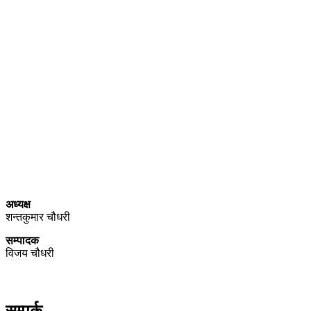
प्राइम ब्रोडकास्टिङ मिडिया प्रा.लिद्धारा संचालित:
सेतो नेपाल
ठेगाना – भरतपुर-२, चितवन
प्रेस काउन्सिल नेपाल सूचीकरण
प्रमाणपत्र नं. ३९४०
सञ्चार रजिष्ट्रारको कार्यालय (वागमती प्रदेश ) हेटौडा, नेपाल दर्ता नं.
००१७४/०७९/०८०
अध्यक्ष
शन्तकुमार चौधरी
सम्पादक
विजय चौधरी