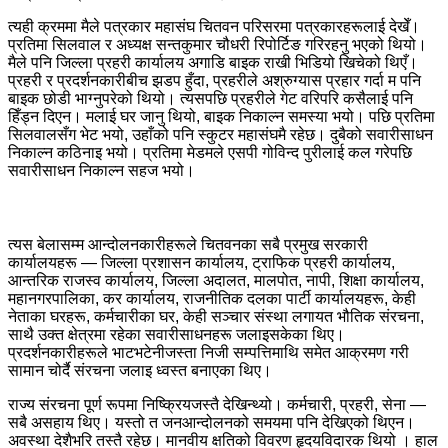
त्यही क्रममा मैले पत्रकार महासंघ चितवन परिसरमा पत्रकारहरूलाई देखेँ।
प्रतिमा सिलवाल र अध्यक्ष सन्तकुमार चौधरी रिपोर्टिङ गरिरहनु भएको थियो।
मैले पनि जिल्ला प्रहरी कार्यालय अगाडि बाइक राखी भिडियो खिचेको थिएँ।
प्रहरी र प्रदर्शनकारीबीच झडप हुँदा, प्रहरीले अश्रुग्यास प्रहार गर्दा म पनि
बाइक छोडी भाग्नुपरेको थियो। त्यसपछि प्रहरीले गेट वरिपरि कसैलाई पनि
हिँड्न दिएन। मलाई घर जानु थियो, बाइक निकाल्न समस्या भयो। पछि प्रतिमा
सिलवालसँग भेट भयो, उहाँको पनि स्कुटर महासंघमै रहेछ। दुबैको सवारीसाधन
निकाल्न कठिनाइ भयो। प्रतिमा मेडमले एसपी गोविन्द पुरीलाई कल गरेपछि
सवारीसाधन निकाल्न सहज भयो।
त्यस बेलासम्म आन्दोलनकारीहरूले चितवनका सबै प्रमुख सरकारी
कार्यालयहरू — जिल्ला प्रशासन कार्यालय, ट्राफिक प्रहरी कार्यालय,
आन्तरिक राजस्व कार्यालय, जिल्ला अदालत, मालपोत, नापी, शिक्षा कार्यालय,
महानगरपालिका, कर कार्यालय, राजनीतिक दलका पार्टी कार्यालयहरू, केही
नेताका घरहरू, कर्मचारीका घर, केही सञ्चार संस्था लगायत भौतिक संरचना,
साथै उक्त क्षेत्रमा रहेका सवारीसाधनहरू जलाइसकेका थिए।
प्रदर्शनकारीहरूले भाटभटेनीजस्ता निजी सम्पत्तिमाथि समेत आक्रमण गरी
सामान चोर्दै संरचना जलाइ ध्वस्त बनाएका थिए।
राज्य संरचना पूर्ण रूपमा निष्क्रियजस्तै देखिन्थ्यो। कर्मचारी, प्रहरी, सेना —
सबै असहाय थिए। यस्तो त जनआन्दोलनको समयमा पनि देखिएको थिएन।
अवस्था देशैभरि तस्तै रहेछ। मानवीय क्षतिको विवरण हृदयविदारक थियो । हाल