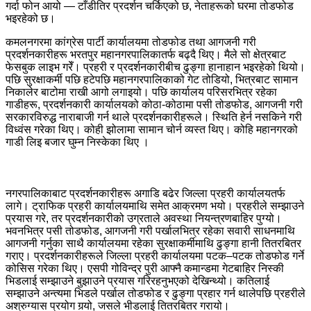
गर्दा फोन आयो — टाँडीतिर प्रदर्शन चर्किएको छ, नेताहरूको घरमा तोडफोड
भइरहेको छ।
कमलनगरमा कांग्रेस पार्टी कार्यालयमा तोडफोड तथा आगजनी गरी
प्रदर्शनकारीहरू भरतपुर महानगरपालिकातर्फ बढ्दै थिए। मैले सो क्षेत्रबाट
फेसबुक लाइभ गरेँ। प्रहरी र प्रदर्शनकारीबीच ढुङ्गा हानाहान भइरहेको थियो।
पछि सुरक्षाकर्मी पछि हटेपछि महानगरपालिकाको गेट तोडियो, भित्रबाट सामान
निकालेर बाटोमा राखी आगो लगाइयो। पछि कार्यालय परिसरभित्र रहेका
गाडीहरू, प्रदर्शनकारी कार्यालयको कोठा-कोठामा पसी तोडफोड, आगजनी गरी
सरकारविरुद्ध नाराबाजी गर्न थाले प्रदर्शनकारीहरूले। स्थिति हेर्न नसकिने गरी
विध्वंस गरेका थिए। कोही झोलामा सामान चोर्न व्यस्त थिए। कोहि महानगरको
गाडी लिइ बजार घुम्न निस्केका थिए ।
नगरपालिकाबाट प्रदर्शनकारीहरू अगाडि बढेर जिल्ला प्रहरी कार्यालयतर्फ
लागे। ट्राफिक प्रहरी कार्यालयमाथि समेत आक्रमण भयो। प्रहरीले सम्झाउने
प्रयास गरे, तर प्रदर्शनकारीको उग्रताले अवस्था नियन्त्रणबाहिर पुग्यो।
भवनभित्र पसी तोडफोड, आगजनी गरी पर्खालभित्र रहेका सवारी साधनमाथि
आगजनी गर्नुका साथै कार्यालयमा रहेका सुरक्षाकर्मीमाथि ढुङ्गा हानी तितरबितर
गराए। प्रदर्शनकारीहरूले जिल्ला प्रहरी कार्यालयमा पटक–पटक तोडफोड गर्ने
कोसिस गरेका थिए। एसपी गोविन्द्र पुरी आफ्नै कमान्डमा गेटबाहिर निस्की
भिडलाई सम्झाउने बुझाउने प्रयास गरिरहनुभएको देखिन्थ्यो। कतिलाई
सम्झाउने अन्त्यमा भिडले पर्खाल तोडफोड र ढुङ्गा प्रहार गर्न थालेपछि प्रहरीले
अश्रुग्यास प्रयोग गर्‍यो, जसले भीडलाई तितरबितर गरायो।