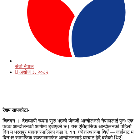
सेतो नेपाल
अशोज ३, २०८२
रेशम सापकोटा-
चितवन । देशव्यापी रूपमा सुरु भएको जेनजी आन्दोलनले नेपाललाई पुनः एक
पटक आन्दोलनको आगोमा डुबाएको छ। यस ऐतिहासिक आन्दोलनको पहिलो
दिन म भरतपुर महानगरपालिका वडा नं. ११, गणेशस्थानमा थिएँ — जहाँबाट म
दिनभर सामाजिक सञ्जालमार्फत आन्दोलनलाई घरबाट हेर्दै बसेको थिएँ।