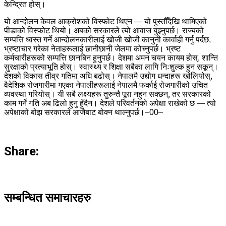
केन्द्रित होस्।
यो आन्दोलन केवल आक्रोशको विस्फोट थिएन — यो पुस्तौँदेखि थामिएको
पीडाको विस्फोट थियो। अबको सरकारले त्यो आवाज बुझ्नुपर्छ। राज्यको
सम्पत्ति ध्वस्त गर्ने आन्दोलनकारीलाई खोजी खोजी कानुनी कार्वाही गर्नु पर्दछ,
भ्रष्टाचार गरेका नेताहरूलाई छानीछानी जेलमा कोच्नुपर्छ। भ्रष्ट
कर्मचारीहरूको सम्पत्ति छानबिन हुनुपर्छ। देशमा अमन चयन कायम होस्, शान्ति
सुरक्षाको प्रत्याभूति होस्। स्वास्थ्य र शिक्षा सबैका लागि निःशुल्क हुन सकून्।
देशको विकास तीव्र गतिमा अघि बढोस्। नेपालमै उद्योग धन्दाहरू खोलियोस्,
वैदेशिक रोजगारीमा गएका नेपालीहरूलाई नेपालमै फर्काई रोजगारीको उचित
व्यवस्था गरियोस्। यी सबै लक्ष्यहरू तुरुन्तै पूरा नहुन सक्छन्, तर सरकारको
काम गर्ने गति अब ढिलो हुनु हुँदैन। देशले परिवर्तनको अपेक्षा राखेको छ — त्यो
अपेक्षाको बोझ सरकारले आजैबाट बोक्न थाल्नुपर्छ।–00–
Share:
सम्बन्धित समाचारहरु