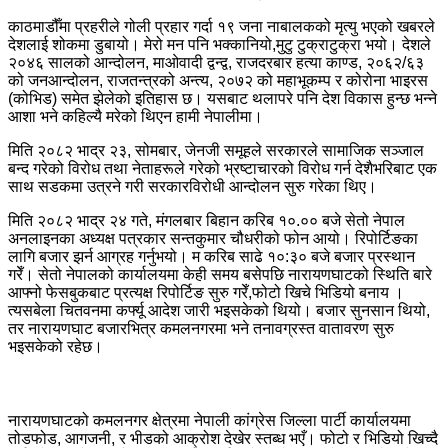
काठमाडौँमा प्रहरीले गोली प्रहार गर्दा १९ जना नाबालकको मृत्यु भएको खबरले
देशलाई शोकमा डुबायो। मेरो मन पनि भक्कानियो,मुटु टुक्राटुक्रा भयो। देशले
२०४६ सालको आन्दोलन, माओवादी द्वन्द्व, राजदरबार हत्या काण्ड, २०६२/६३
को जनआन्दोलन, राजतन्त्रको अन्त्य, २०७२ को महाभूकम्प र कोरोना भाइरस
(कोभिड) समेत झेलेको इतिहास छ। यसबाट थलापरे पनि देश विकास हुन्छ भन्ने
आशा भने कहिल्यै मरेको थिएन हामी नेपालीमा।
मिति २०८२ भाद्र २३, सोमबार, जेनजी समूहले सरकारले सामाजिक सञ्जाल
बन्द गरेको विरोध तथा नेताहरूले गरेको भ्रष्टाचारको विरोध गर्न देशैभरिबाट एक
साथ सडकमा उत्रने गरी सरकारविरोधी आन्दोलन सुरु गरेका थिए।
मिति २०८२ भाद्र २४ गते, मंगलबार बिहान करिब १०.०० बजे सेतो नेपाल
अनलाइनका अध्यक्ष पत्रकार सन्तकुमार चौधरीको फोन आयो। रिपोर्टिङका
लागि बजार झर्न आग्रह गर्नुभयो। म करिब साढे १०:३० बजे बजार प्रस्थान
गरेँ। सेतो नेपालको कार्यालयमा केही समय बसेपछि नारायणघाटको स्थिति बारे
आफ्नो फेसबुकबाट प्रत्यक्ष रिपोर्टिङ सुरु गरेँ,फोटो खिचे भिडियो बनाय ।
त्यसबेला चितवनमा कर्फ्यू आदेश जारी भइसकेको थियो। बजार सुनसान थियो,
तर नारायणघाट बजारभित्र कमलनगरमा भने तनावग्रस्त वातावरण सुरु
भइसकेको रहेछ।
नारायणघाटको कमलनगर क्षेत्रमा नेपाली कांग्रेस जिल्ला पार्टी कार्यालयमा
तोडफोड, आगजनी, र भीडको आक्रोश देखेर स्तब्ध भएँ। फोटो र भिडियो खिच्दै