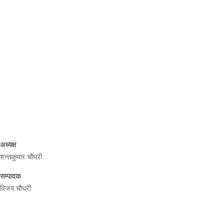
प्राइम ब्रोडकास्टिङ मिडिया प्रा.लिद्धारा संचालित:
सेतो नेपाल
ठेगाना – भरतपुर-२, चितवन
प्रेस काउन्सिल नेपाल सूचीकरण
प्रमाणपत्र नं. ३९४०
सञ्चार रजिष्ट्रारको कार्यालय (वागमती प्रदेश ) हेटौडा, नेपाल दर्ता नं.
००१७४/०७९/
अध्यक्ष
शन्तकुमार चौधरी
सम्पादक
विजय चौधरी