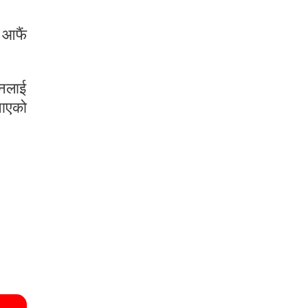
 आफैं
उनलाई
नाएको