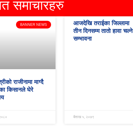
धित समाचारहरु
आजदेखि तराईका जिल्लामा
BANNER NEWS
तीन दिनसम्म तातो हावा चल्ने
सम्भावना
त्रीको राजीनामा माग्दै
ा किसानले घेरे
लय
 २०८०
बैशाख ५, २०७९