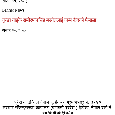
साउन ११, २०८३
Banner News
गुण्डा नाइके समीरमानसिंह बस्नेतलाई जन्म कैदको फैसला
असार २०, २०८०
प्राइम ब्रोडकास्टिङ मिडिया प्रा.लिद्धारा संचालित:
सेतो नेपाल
ठेगाना – भरतपुर-२, चितवन
प्रेस काउन्सिल नेपाल सूचीकरण
प्रमाणपत्र नं. ३९४०
सञ्चार रजिष्ट्रारको कार्यालय (वागमती प्रदेश ) हेटौडा, नेपाल दर्ता नं.
००१७४/०७९/०८०