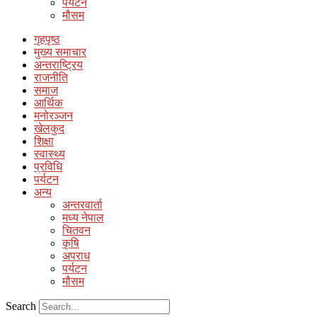
पर्यटन
मौसम
गृहपृष्ठ
मुख्य समाचार
अन्तराष्ट्रिय
राजनीति
समाज
आर्थिक
मनोरञ्जन
खेलकुद
शिक्षा
स्वास्थ्य
प्रविधि
पर्यटन
अन्य
अन्तरवार्ता
मध्य नेपाल
चितवन
कृषि
अपराध
पर्यटन
मौसम
Search