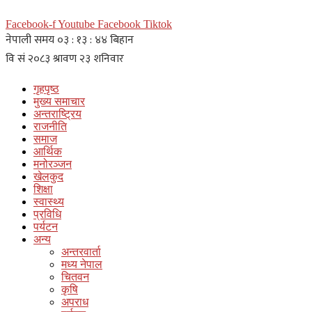
Facebook-f
Youtube
Facebook
Tiktok
गृहपृष्ठ
मुख्य समाचार
अन्तराष्ट्रिय
राजनीति
समाज
आर्थिक
मनोरञ्जन
खेलकुद
शिक्षा
स्वास्थ्य
प्रविधि
पर्यटन
अन्य
अन्तरवार्ता
मध्य नेपाल
चितवन
कृषि
अपराध