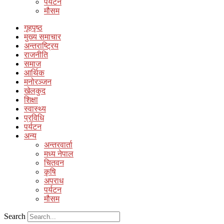
पर्यटन
मौसम
गृहपृष्ठ
मुख्य समाचार
अन्तराष्ट्रिय
राजनीति
समाज
आर्थिक
मनोरञ्जन
खेलकुद
शिक्षा
स्वास्थ्य
प्रविधि
पर्यटन
अन्य
अन्तरवार्ता
मध्य नेपाल
चितवन
कृषि
अपराध
पर्यटन
मौसम
Search