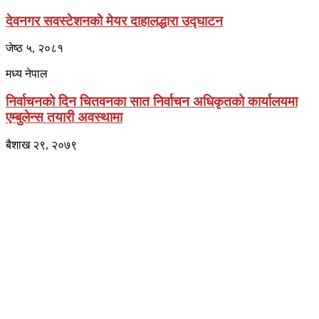
देवनगर सवस्टेशनको मेयर दाहालद्धारा उद्घाटन
जेष्ठ ५, २०८१
मध्य नेपाल
निर्वाचनको दिन चितवनका सात निर्वाचन अधिकृतको कार्यालयमा
एम्बुलेन्स तयारी अवस्थामा
बैशाख २९, २०७९
प्राइम ब्रोडकास्टिङ मिडिया प्रा.लिद्धारा संचालित:
सेतो नेपाल
ठेगाना – भरतपुर-२, चितवन