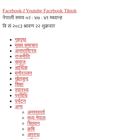
Facebook-f
Youtube
Facebook
Tiktok
गृहपृष्ठ
मुख्य समाचार
अन्तराष्ट्रिय
राजनीति
समाज
आर्थिक
मनोरञ्जन
खेलकुद
शिक्षा
स्वास्थ्य
प्रविधि
पर्यटन
अन्य
अन्तरवार्ता
मध्य नेपाल
चितवन
कृषि
अपराध