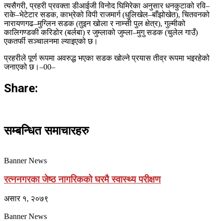
त्यसैगरी, प्रहरी प्रवक्ता डीआईजी विनोद घिमिरेका अनुसार धनकुटाको रवि–
राके–भेटेटार सडक, काभ्रेको विपी राजमार्ग (धुलिखेल–बाँझोखेत), चितवनको
नारायणगढ–मुग्लिन सडक (तुइन खोला र नाम्सी पुल क्षेत्र), गुल्मीको
कालिगण्डकी करिडोर (बर्लबा) र जुम्लाको जुम्ला–मुगु सडक (चुलेल गाउँ)
एकतर्फी सञ्चालनमा ल्याइएको छ।
प्रहरीले पूर्ण रूपमा अवरुद्ध भएका सडक खोल्ने प्रयास तीव्र रूपमा भइरहेको
जनाएको छ।–00–
Share:
सम्बन्धित समाचारहरु
Banner News
रत्ननगरका जेष्ठ नागरिकको घरमै स्वास्थ्य परीक्षण
असार १, २०७९
Banner News