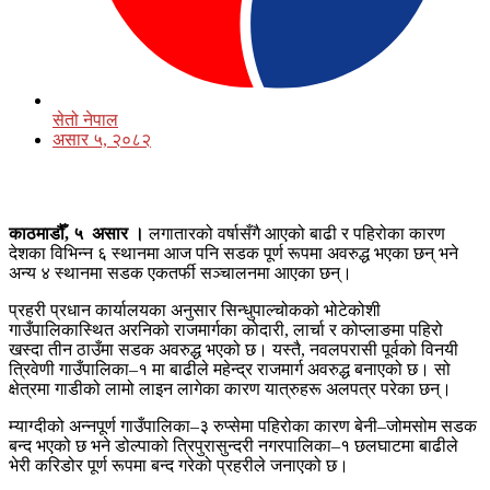
सेतो नेपाल
असार ५, २०८२
काठमाडौँ, ५ असार ।
लगातारको वर्षासँगै आएको बाढी र पहिरोका कारण
देशका विभिन्न ६ स्थानमा आज पनि सडक पूर्ण रूपमा अवरुद्ध भएका छन् भने
अन्य ४ स्थानमा सडक एकतर्फी सञ्चालनमा आएका छन्।
प्रहरी प्रधान कार्यालयका अनुसार सिन्धुपाल्चोकको भोटेकोशी
गाउँपालिकास्थित अरनिको राजमार्गका कोदारी, लार्चा र कोप्लाङमा पहिरो
खस्दा तीन ठाउँमा सडक अवरुद्ध भएको छ। यस्तै, नवलपरासी पूर्वको विनयी
त्रिवेणी गाउँपालिका–१ मा बाढीले महेन्द्र राजमार्ग अवरुद्ध बनाएको छ। सो
क्षेत्रमा गाडीको लामो लाइन लागेका कारण यात्रुहरू अलपत्र परेका छन्।
म्याग्दीको अन्नपूर्ण गाउँपालिका–३ रुप्सेमा पहिरोका कारण बेनी–जोमसोम सडक
बन्द भएको छ भने डोल्पाको त्रिपुरासुन्दरी नगरपालिका–१ छलघाटमा बाढीले
भेरी करिडोर पूर्ण रूपमा बन्द गरेको प्रहरीले जनाएको छ।