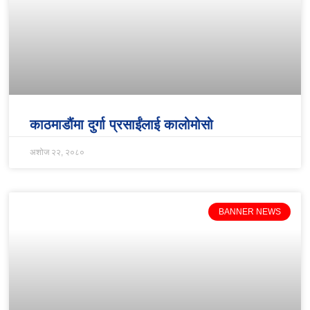
काठमाडौंमा दुर्गा प्रसाईंलाई कालोमोसो
अशोज २२, २०८०
BANNER NEWS