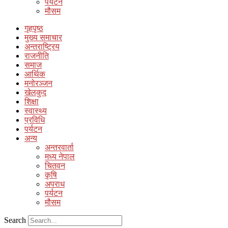
पर्यटन
मौसम
गृहपृष्ठ
मुख्य समाचार
अन्तराष्ट्रिय
राजनीति
समाज
आर्थिक
मनोरञ्जन
खेलकुद
शिक्षा
स्वास्थ्य
प्रविधि
पर्यटन
अन्य
अन्तरवार्ता
मध्य नेपाल
चितवन
कृषि
अपराध
पर्यटन
मौसम
Search