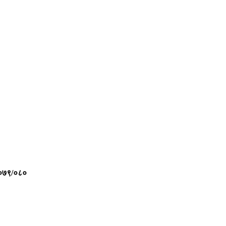
०७९/०८०