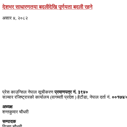
देशभर साधारणतया बदलीदेखि पूर्णयता बदली रहने
असार ४, २०८२
प्राइम ब्रोडकास्टिङ मिडिया प्रा.लिद्धारा संचालित:
सेतो नेपाल
ठेगाना – भरतपुर-२, चितवन
प्रेस काउन्सिल नेपाल सूचीकरण
प्रमाणपत्र नं. ३९४०
सञ्चार रजिष्ट्रारको कार्यालय (वागमती प्रदेश ) हेटौडा, नेपाल दर्ता नं.
००१७४/
अध्यक्ष
शन्तकुमार चौधरी
सम्पादक
विजय चौधरी