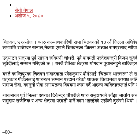
सेतो नेपाल
अशोज ५, २०८०
चितवन, ५ असोज । थारु कल्याणकारिणी सभा चितवनको १३ औं जिल्ला अधिवेशन आज
सभापति राजेश्वर खनाल,नेकपा एमाले चितवनका जिल्ला अध्यक्ष रामप्रसाद न्यौप
उद्घाटन सत्रमा पूर्व सांसद रुक्मिणी चौधरी, पूर्व बागमती प्रदेशमन्त्री विजय स
सुवेदीलाई सम्मान गरिएको छ । यस्तै शैक्षिक क्षेत्रमा योगदान पुयाउनहुने व्
यस्तै कान्तिपुरका चितवन संवाददाता रमेशकुमार पौडेलाई ‘चितवन थारुरत्न’
पत्रकार पौडेललाई थारुरत्न सम्मान प्रदान गरेको थाकस चितवनका अध्यक्ष लल
समाज सेवा, कानुनी सेवा लगायतका विषयमा काम गर्दै आएका व्यक्तिहरुलाई पनि
थाकसका पूर्व जिल्ला अध्यक्ष टिकेन्द्र चौधरीले थारु समुदायको साँझा जात
समुदाय राजैतिक र अन्य क्षेत्रमा पछाडी पार्ने काम भइरहेको उहाँको दुखेसो थि
–00–