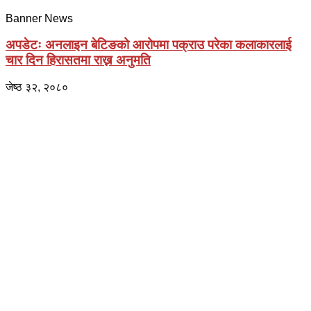
Banner News
अपडेटः अनलाइन बेटिङको आरोपमा पक्राउ परेका कलाकारलाई
चार दिन हिरासतमा राख्न अनुमति
जेष्ठ ३२, २०८०
प्राइम ब्रोडकास्टिङ मिडिया प्रा.लिद्धारा संचालित:
सेतो नेपाल
ठेगाना – भरतपुर-२, चितवन