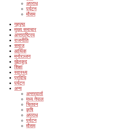
अपराध
पर्यटन
मौसम
गृहपृष्ठ
मुख्य समाचार
अन्तराष्ट्रिय
राजनीति
समाज
आर्थिक
मनोरञ्जन
खेलकुद
शिक्षा
स्वास्थ्य
प्रविधि
पर्यटन
अन्य
अन्तरवार्ता
मध्य नेपाल
चितवन
कृषि
अपराध
पर्यटन
मौसम