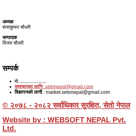
प्रेस काउन्सिल नेपाल सूचीकरण
प्रमाणपत्र नं. ३९४०
सञ्चार रजिष्ट्रारको कार्यालय (वागमती प्रदेश ) हेटौडा, नेपाल दर्ता नं.
००१७४/०७९/०८०
अध्यक्ष
शन्तकुमार चौधरी
सम्पादक
विजय चौधरी
सम्पर्क
मो. .....................
समाचारका लागि:
setonepal@gmail.com
विज्ञापनको लागी
: market.setonepal@gmail.com
© २०७८ - २०८२ सर्वाधिकार सुरक्षित, सेतो नेपाल
Website by : WEBSOFT NEPAL Pvt.
Ltd.